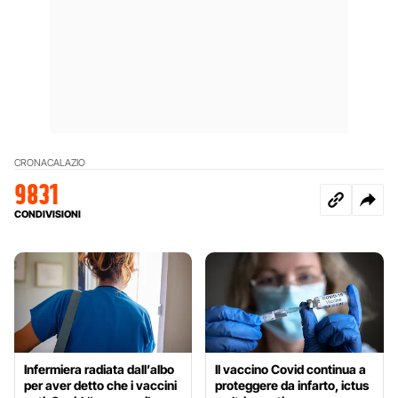
CRONACA
LAZIO
9831
CONDIVISIONI
Infermiera radiata dall’albo
Il vaccino Covid continua a
per aver detto che i vaccini
proteggere da infarto, ictus