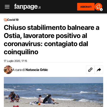
ABBONATI
2
Covid 19
Chiuso stabilimento balneare a
Ostia, lavoratore positivo al
coronavirus: contagiato dal
coinquilino
17 Luglio 2020
17:15
,
A cura di
Natascia Grbic