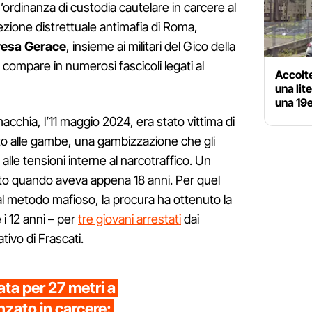
ordinanza di custodia cautelare in carcere al
rezione distrettuale antimafia di Roma,
resa Gerace
, insieme ai militari del Gico della
 compare in numerosi fascicoli legati al
Accolte
una lit
una 19
macchia, l’11 maggio 2024, era stato vittima di
ito alle gambe, una gambizzazione che gli
alle tensioni interne al narcotraffico. Un
uto quando aveva appena 18 anni. Per quel
al metodo mafioso, la procura ha ottenuto la
 i 12 anni – per
tre giovani arrestati
dai
tivo di Frascati.
ta per 27 metri a
nzato in carcere: