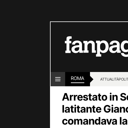
ROMA
ATTUALITÀ
POLI
Arrestato in S
latitante Gian
comandava la 