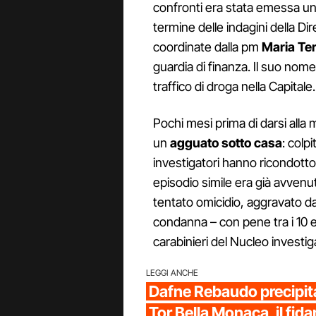
confronti era stata emessa un’
termine delle indagini della Di
coordinate dalla pm
Maria Te
guardia di finanza. Il suo nome
traffico di droga nella Capitale.
Pochi mesi prima di darsi alla 
un
agguato sotto casa
: colp
investigatori hanno ricondotto 
episodio simile era già avven
tentato omicidio, aggravato d
condanna – con pene tra i 10 e
carabinieri del Nucleo investiga
LEGGI ANCHE
Dafne Rebaudo precipita
Tor Bella Monaca, il fida