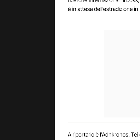
ricerche internazionali. Il boss
è in attesa dell’estradizione in I
A riportarlo è l'Adnkronos. Tei