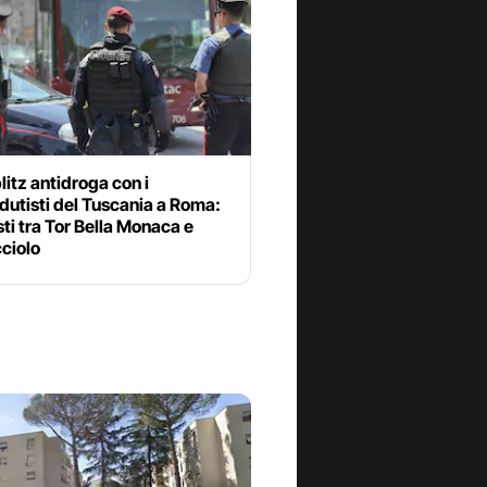
litz antidroga con i
utisti del Tuscania a Roma:
sti tra Tor Bella Monaca e
ciolo