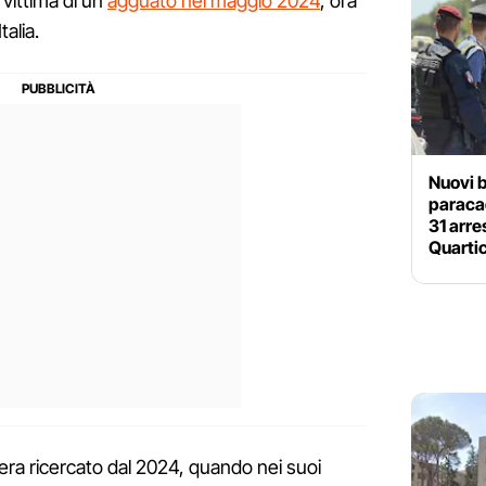
, vittima di un
agguato nel maggio 2024
, ora
talia.
Nuovi b
paracad
31 arre
Quartic
 era ricercato dal 2024, quando nei suoi