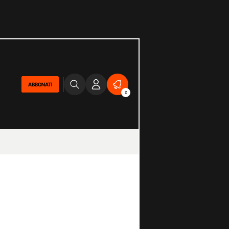
ABBONATI
2