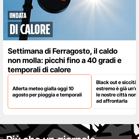
ondata
di calore
Settimana di Ferragosto, il caldo
non molla: picchi fino a 40 gradi e
temporali di calore
Black out e siccità:
Allerta meteo gialla oggi 10
estremo è già un’
agosto per pioggia e temporali
le nostre città non
ad affrontarla