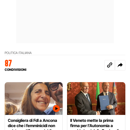
POLITICA ITALIANA
87
CONDIVISIONI
Consigliera di FdI a Ancona
Il Veneto mette la prima
dice che i femminicidi non
firma per l’Autonomia a