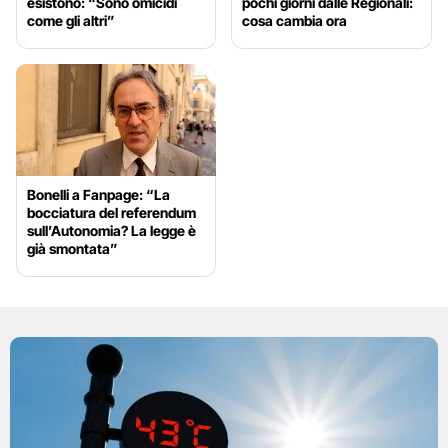
esistono: “Sono omicidi
pochi giorni dalle Regionali:
come gli altri”
cosa cambia ora
Bonelli a Fanpage: “La
bocciatura del referendum
sull’Autonomia? La legge è
già smontata”