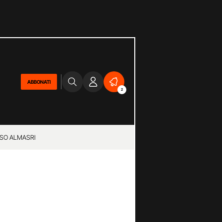
ABBONATI
2
SO ALMASRI