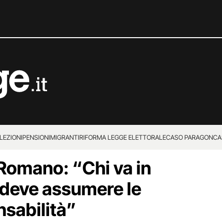
LEZIONI
PENSIONI
MIGRANTI
RIFORMA LEGGE ELETTORALE
CASO PARAGON
CA
 Romano: “Chi va in
i deve assumere le
nsabilità”