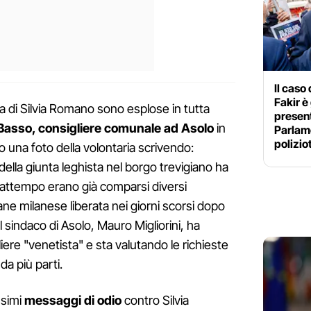
Il caso
Fakir è
lia di Silvia Romano sono esplose in tutta
present
Basso, consigliere comunale ad Asolo
in
Parlame
poliziot
o una foto della volontaria scrivendo:
della giunta leghista nel borgo trevigiano ha
 frattempo erano già comparsi diversi
ne milanese liberata nei giorni scorsi dopo
l sindaco di Asolo, Mauro Migliorini, ha
iere "venetista" e sta valutando le richieste
da più parti.
ssimi
messaggi di odio
contro Silvia