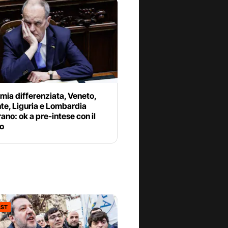
ia differenziata, Veneto,
te, Liguria e Lombardia
ano: ok a pre-intese con il
o
ST