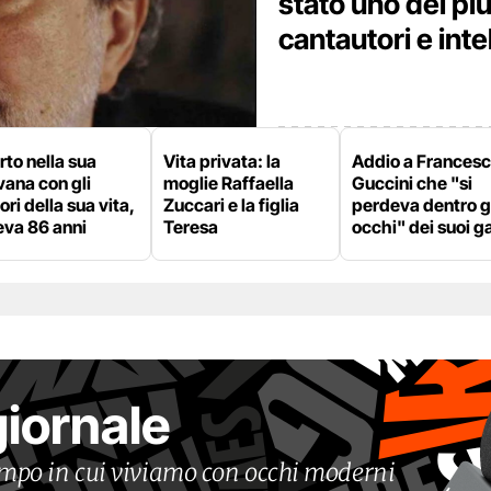
stato uno dei pi
cantautori e intel
to nella sua
Vita privata: la
Addio a Frances
ana con gli
moglie Raffaella
Guccini che "si
ri della sua vita,
Zuccari e la figlia
perdeva dentro g
eva 86 anni
Teresa
occhi" dei suoi ga
giornale
tempo in cui viviamo con occhi moderni