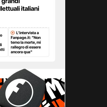
ù grandi
lettuali italiani
L'intervista a
co
Fanpage.it: "Non
temo la morte, mi
li
rallegro di essere
tti
ancora qua"