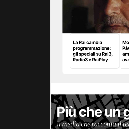
La Rai cambia
Mor
programmazione:
Pàv
gli speciali su Rai3,
amo
Radio3 e RaiPlay
av
Più che un 
Il media che racconta il 