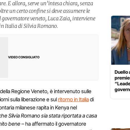
e. E allora, serve un’intesa chiara, senza
oltre un certo confine si deve assumere le
il governatore veneto, Luca Zaia, interviene
 in Italia di Silvia Romano.
VIDEO CONSIGLIATO
Duello 
premier
“Leader
govern
 della Regione Veneto, è intervenuto sulle
orni sulla liberazione e sul
ritorno in Italia
di
lontaria milanese rapita in Kenya nel
che Silvia Romano sia stata riportata a casa
inito bene
– ha affermato il governatore