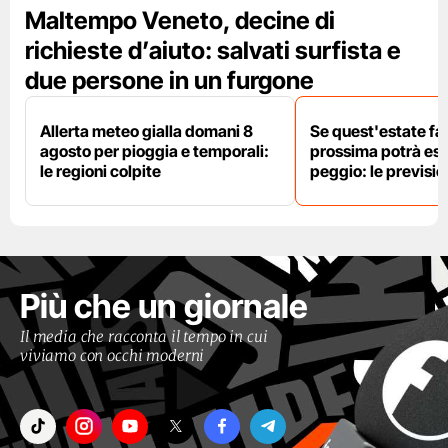
Maltempo Veneto, decine di
richieste d’aiuto: salvati surfista e
due persone in un furgone
Allerta meteo gialla domani 8
Se quest'estate fa 
agosto per pioggia e temporali:
prossima potrà es
le regioni colpite
peggio: le previsi
Più che un giornale
Il media che racconta il tempo in cui
viviamo con occhi moderni