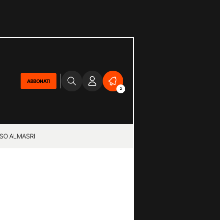
ABBONATI
2
SO ALMASRI