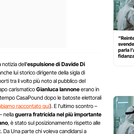
“Reint
svender
parla l’
fidanz
notizia dell'
espulsione di Davide Di
nche lui storico dirigente della sigla di
ti tra il volto più noto al pubblico del
capo carismatico
Gianluca Iannone
erano in
da tempo CasaPound dopo le batoste elettorali
biamo raccontato qui
). E l'ultimo scontro –
– nella
guerra fratricida nel più importante
iano
, è stato sul posizionamento rispetto alle
. Da Una parte chi voleva candidarsi a