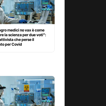
egro medici no vax è come
e la scienza per due voti”:
attivista che perse il
ato per Covid