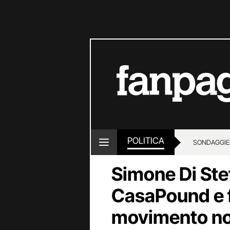
POLITICA
SONDAGGI
E
Simone Di Ste
CasaPound e f
movimento no 