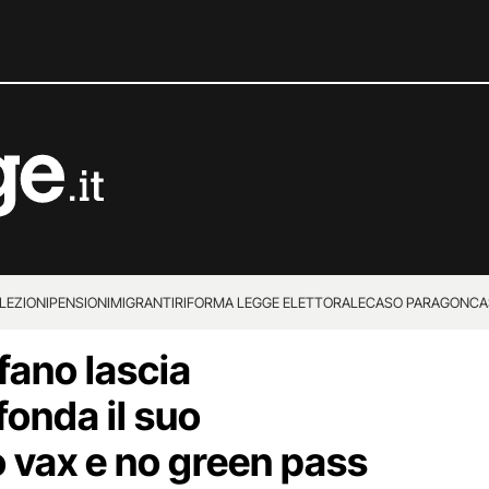
LEZIONI
PENSIONI
MIGRANTI
RIFORMA LEGGE ELETTORALE
CASO PARAGON
CA
fano lascia
onda il suo
vax e no green pass