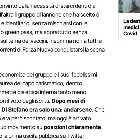
nvinto della necessità di starci dentro a
'altra il gruppo di Iannone che ha scelto di
La dest
o e identitario, senza mischiarsi con le
medici 
o green pass, ma soprattutto senza
Covid
sul tema dei vaccini. Insomma non a tutti è
correnti di Forza Nuova conquistarsi la scena
economica del gruppo e i suoi fedelissimi
ll'aurea del capo carismatico, dentro
mette dialettica interna tanto meno
 il voto degli iscritti.
Dopo mesi di
 Di Stefano era solo una: andarsene.
Che
n era però scontato, ma oggi è arrivato
l suo movimento su
posizioni chiaramente
o la prima uscita pubblica su Twitter: