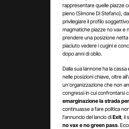
rappresentare quelle piazze co
pieno (Simone Di Stefano), dall
privilegiare il profilo soggettiv
magmatiche piazze no vax e n
prendere una posizione netta 
piaciuto vedere i cugini e con
dopo anni di oblio.
Dalla sua Iannone ha la cassa 
nelle posizioni chiave, oltre a
un'organizzazione che non am
congressi in cui confrontarsi con
emarginazione la strada per
continuasse a fare politica no
l'annuncio del lancio di
Exit
, i
no vax e no green pass
. Ecc