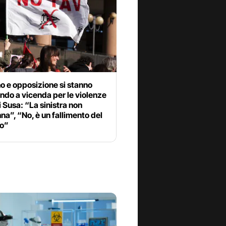
o e opposizione si stanno
do a vicenda per le violenze
di Susa: “La sinistra non
a”, “No, è un fallimento del
o”