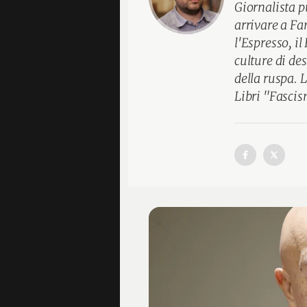
Giornalista p
arrivare a Fa
l'Espresso, i
culture di des
della ruspa. 
Libri "Fasci