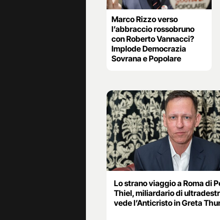
Marco Rizzo verso
l’abbraccio rossobruno
con Roberto Vannacci?
Implode Democrazia
Sovrana e Popolare
Lo strano viaggio a Roma di P
Thiel, miliardario di ultradest
vede l’Anticristo in Greta Th