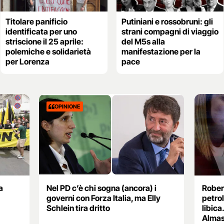
Titolare panificio
Putiniani e rossobruni: gli
identificata per uno
strani compagni di viaggio
striscione il 25 aprile:
del M5s alla
polemiche e solidarietà
manifestazione per la
per Lorenza
pace
OPINIONE
a
Nel PD c’è chi sogna (ancora) i
Rober
governi con Forza Italia, ma Elly
petrol
Schlein tira dritto
libica
Almas