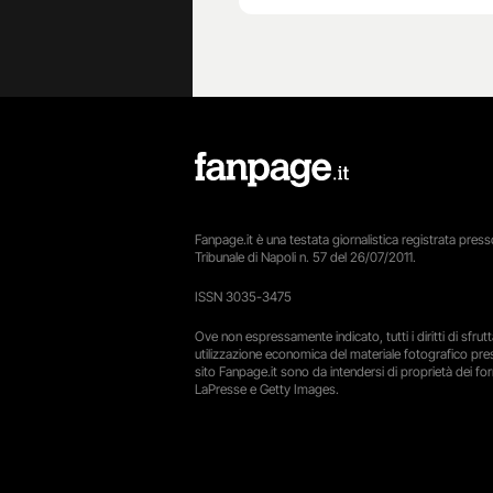
Fanpage.it è una testata giornalistica registrata presso
Tribunale di Napoli n. 57 del 26/07/2011.
ISSN 3035-3475
Ove non espressamente indicato, tutti i diritti di sfru
utilizzazione economica del materiale fotografico pre
sito Fanpage.it sono da intendersi di proprietà dei forn
LaPresse e Getty Images.