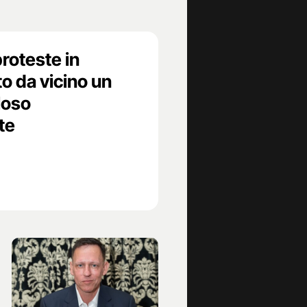
proteste in
to da vicino un
loso
te