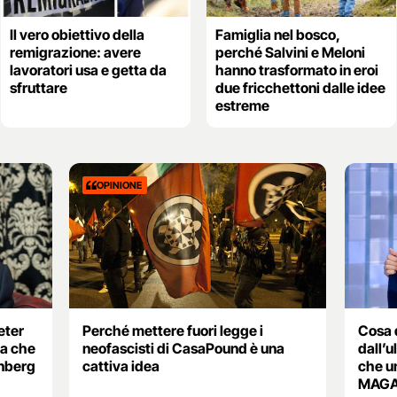
Il vero obiettivo della
Famiglia nel bosco,
remigrazione: avere
perché Salvini e Meloni
lavoratori usa e getta da
hanno trasformato in eroi
sfruttare
due fricchettoni dalle idee
estreme
OPINIONE
eter
Perché mettere fuori legge i
Cosa 
ra che
neofascisti di CasaPound è una
dall’u
unberg
cattiva idea
che un
MAG