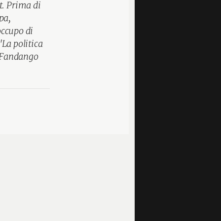
t. Prima di
pa,
occupo di
"La politica
r Fandango