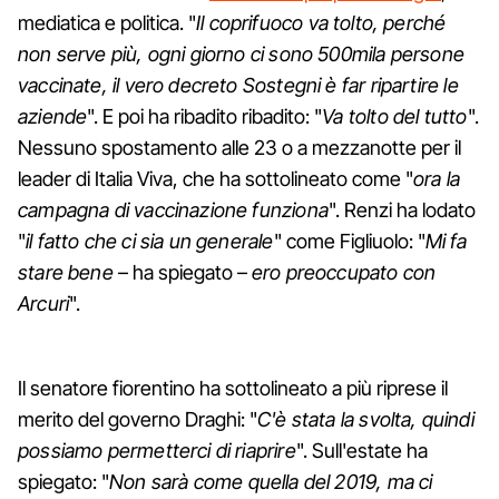
mediatica e politica. "
Il coprifuoco va tolto, perché
non serve più, ogni giorno ci sono 500mila persone
vaccinate, il vero decreto Sostegni è far ripartire le
aziende
". E poi ha ribadito ribadito: "
Va tolto del tutto
".
Nessuno spostamento alle 23 o a mezzanotte per il
leader di Italia Viva, che ha sottolineato come "
ora la
campagna di vaccinazione funziona
". Renzi ha lodato
"
il fatto che ci sia un generale
" come Figliuolo: "
Mi fa
stare bene
– ha spiegato –
ero preoccupato con
Arcuri
".
Il senatore fiorentino ha sottolineato a più riprese il
merito del governo Draghi: "
C'è stata la svolta, quindi
possiamo permetterci di riaprire
". Sull'estate ha
spiegato: "
Non sarà come quella del 2019, ma ci