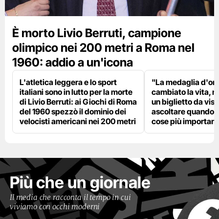
È morto Livio Berruti, campione
olimpico nei 200 metri a Roma nel
1960: addio a un'icona
L'atletica leggera e lo sport
"La medaglia d'oro
italiani sono in lutto per la morte
cambiato la vita, m
di Livio Berruti: ai Giochi di Roma
un biglietto da visi
del 1960 spezzò il dominio dei
ascoltare quando p
velocisti americani nei 200 metri
cose più importanti
Più che un giornale
Il media che racconta il tempo in cui
viviamo con occhi moderni