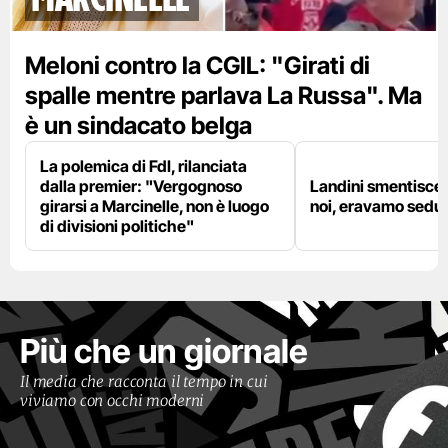
Meloni contro la CGIL: "Girati di
spalle mentre parlava La Russa". Ma
è un sindacato belga
La polemica di FdI, rilanciata
dalla premier: "Vergognoso
Landini smentisce
girarsi a Marcinelle, non è luogo
noi, eravamo sedut
di divisioni politiche"
Più che un giornale
Il media che racconta il tempo in cui
viviamo con occhi moderni