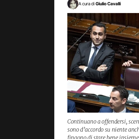
A cura di
Giulio Cavalli
Continuano a offendersi, sce
sono d’accordo su niente anch
fingono di stare bene insieme