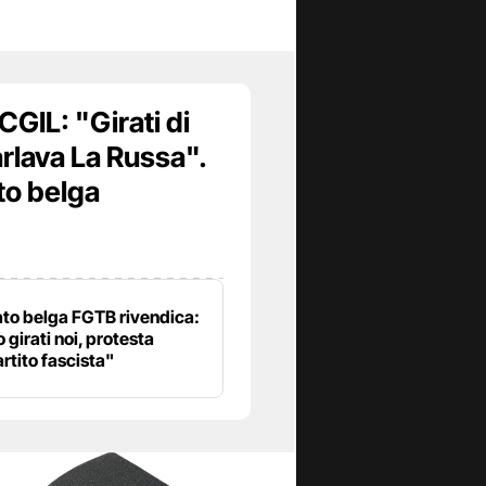
CGIL: "Girati di
rlava La Russa".
to belga
cato belga FGTB rivendica:
 girati noi, protesta
rtito fascista"