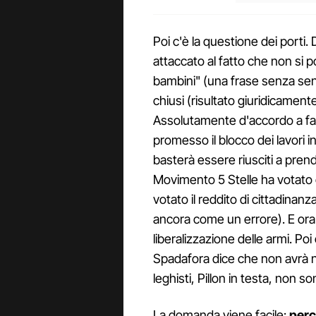
Poi c'è la questione dei porti.
attaccato al fatto che non si
bambini" (una frase senza sens
chiusi (risultato giuridicament
Assolutamente d'accordo a farla
promesso il blocco dei lavori i
basterà essere riusciti a prend
Movimento 5 Stelle ha votato 
votato il reddito di cittadinanza
ancora come un errore). E ora i
liberalizzazione delle armi. Poi 
Spadafora dice che non avrà nes
leghisti, Pillon in testa, non s
La domanda viene facile:
perc