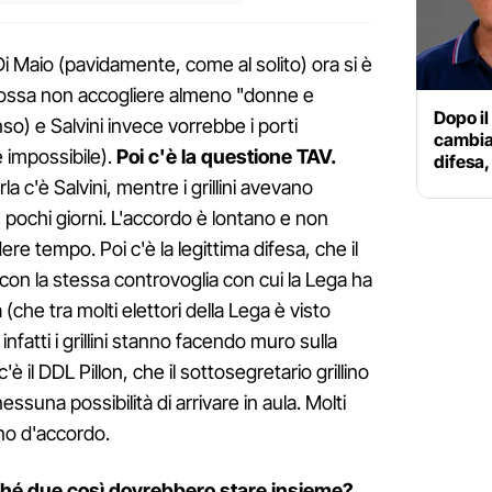
 Di Maio (pavidamente, come al solito) ora si è
 possa non accogliere almeno "donne e
Dopo il
o) e Salvini invece vorrebbe i porti
cambiar
e impossibile).
Poi c'è la questione TAV.
difesa,
 c'è Salvini, mentre i grillini avevano
n pochi giorni. L'accordo è lontano e non
ere tempo. Poi c'è la legittima difesa, che il
con la stessa controvoglia con cui la Lega ha
 (che tra molti elettori della Lega è visto
nfatti i grillini stanno facendo muro sulla
c'è il DDL Pillon, che il sottosegretario grillino
suna possibilità di arrivare in aula. Molti
ono d'accordo.
hé due così dovrebbero stare insieme?