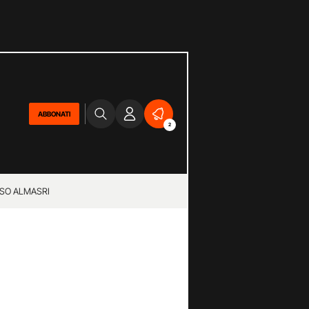
ABBONATI
2
SO ALMASRI