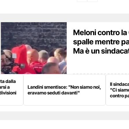
Meloni contro la 
spalle mentre pa
Ma è un sindaca
ata dalla
Il sinda
rsi a
Landini smentisce: "Non siamo noi,
"Ci siamo
divisioni
eravamo seduti davanti"
contro pa