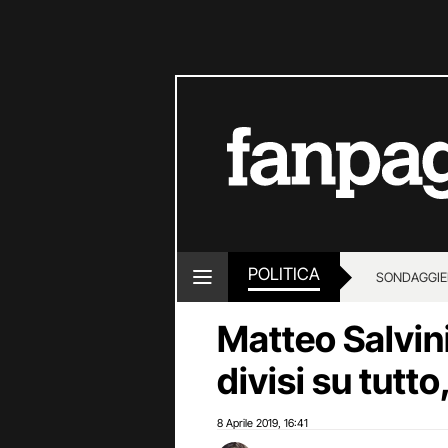
POLITICA
SONDAGGI
E
Matteo Salvini
divisi su tutto
8 Aprile 2019
16:41
,