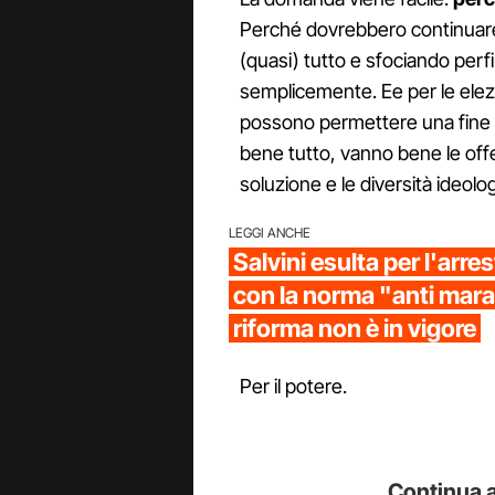
Perché dovrebbero continuare
(quasi) tutto e sfociando perfi
semplicemente. Ee per le elez
possono permettere una fine an
bene tutto, vanno bene le off
soluzione e le diversità ideolog
LEGGI ANCHE
Salvini esulta per l'arre
con la norma "anti mara
riforma non è in vigore
Per il potere.
Continua a