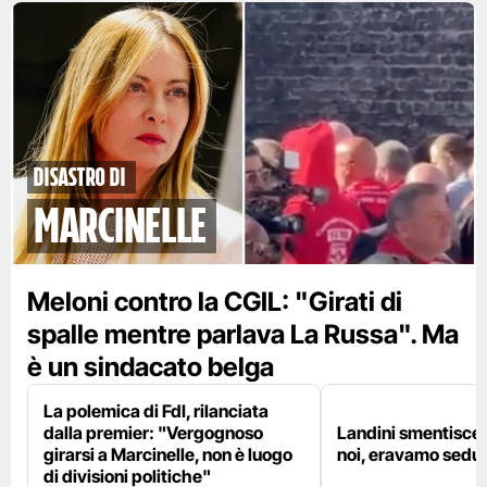
disastro di
marcinelle
Meloni contro la CGIL: "Girati di
spalle mentre parlava La Russa". Ma
è un sindacato belga
La polemica di FdI, rilanciata
dalla premier: "Vergognoso
Landini smentisce
girarsi a Marcinelle, non è luogo
noi, eravamo sedut
di divisioni politiche"