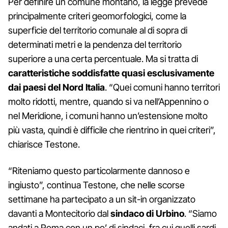
Per definire un comune montano, la legge prevede
principalmente criteri geomorfologici, come la
superficie del territorio comunale al di sopra di
determinati metri e la pendenza del territorio
superiore a una certa percentuale. Ma si tratta di
caratteristiche soddisfatte quasi esclusivamente
dai paesi del Nord Italia
. “Quei comuni hanno territori
molto ridotti, mentre, quando si va nell’Appennino o
nel Meridione, i comuni hanno un’estensione molto
più vasta, quindi è difficile che rientrino in quei criteri”,
chiarisce Testone.
“Riteniamo questo particolarmente dannoso e
ingiusto”, continua Testone, che nelle scorse
settimane ha partecipato a un sit-in organizzato
davanti a Montecitorio dal
sindaco di Urbino
. “Siamo
andati a Roma con un po’ di sindaci, fra cui quelli sardi