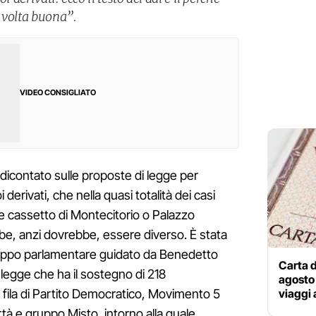
 volta buona”.
VIDEO CONSIGLIATO
ndicontato sulle proposte di legge per
i derivati, che nella quasi totalità dei casi
e cassetto di Montecitorio o Palazzo
e, anzi dovrebbe, essere diverso. È stata
rgruppo parlamentare guidato da Benedetto
Carta d
legge che ha il sostegno di 218
agosto 
viaggi 
e fila di Partito Democratico, Movimento 5
ertà e gruppo Misto, intorno alla quale