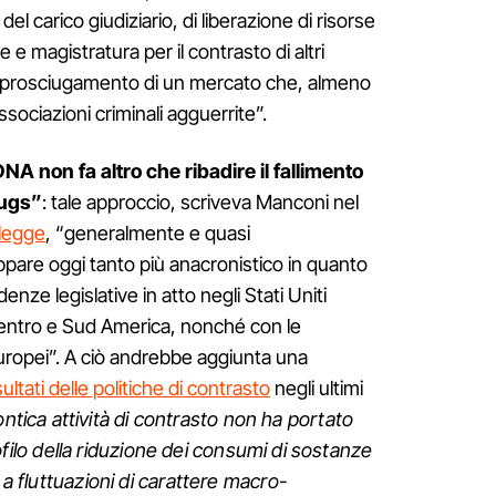
 del carico giudiziario, di liberazione di risorse
ne e magistratura per il contrasto di altri
 di prosciugamento di un mercato che, almeno
ssociazioni criminali agguerrite”.
DNA non fa altro che ribadire il fallimento
rugs”
: tale approccio, scriveva Manconi nel
 legge
, “generalmente e quasi
pare oggi tanto più anacronistico in quanto
nze legislative in atto negli Stati Uniti
 Centro e Sud America, nonché con le
europei”. A ciò andrebbe aggiunta una
sultati delle politiche di contrasto
negli ultimi
ica attività di contrasto non ha portato
 profilo della riduzione dei consumi di sostanze
 a fluttuazioni di carattere macro-