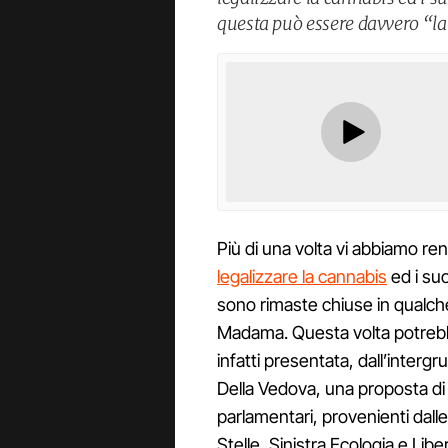
questa può essere davvero “la
Più di una volta vi abbiamo re
legalizzare la cannabis
ed i suo
sono rimaste chiuse in qualch
Madama. Questa volta potrebb
infatti presentata, dall’inte
Della Vedova, una proposta di 
parlamentari, provenienti dall
Stelle, Sinistra Ecologia e Lib