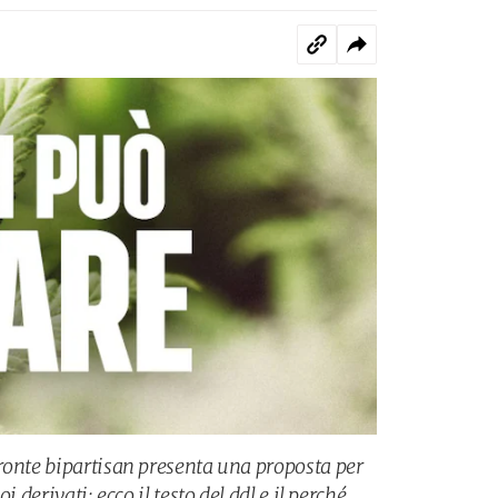
ronte bipartisan presenta una proposta per
i derivati: ecco il testo del ddl e il perché