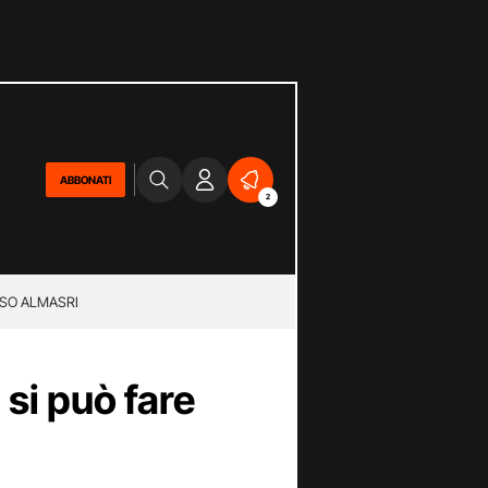
ABBONATI
2
SO ALMASRI
si può fare