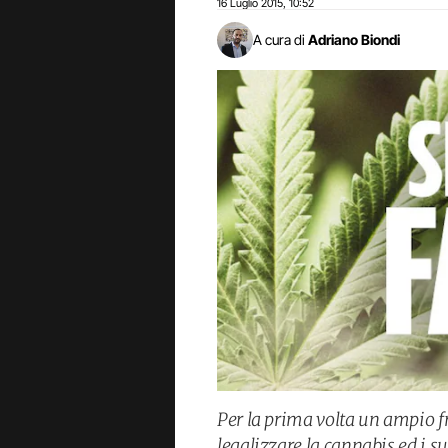
16 Luglio 2015
10:52
,
A cura di
Adriano Biondi
Per la prima volta un ampio f
legalizzare la cannabis ed i suo