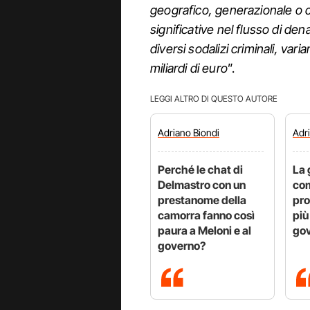
geografico, generazionale o cu
significative nel flusso di de
diversi sodalizi criminali, var
miliardi di euro
”.
LEGGI ALTRO DI QUESTO AUTORE
Adriano
Biondi
Adr
Perché le chat di
La 
Delmastro con un
com
prestanome della
pro
camorra fanno così
più
paura a Meloni e al
gov
governo?