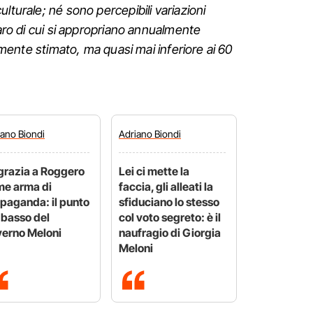
lturale; né sono percepibili variazioni
naro di cui si appropriano annualmente
iamente stimato, ma quasi mai inferiore ai 60
iano
Biondi
Adriano
Biondi
grazia a Roggero
Lei ci mette la
e arma di
faccia, gli alleati la
paganda: il punto
sfiduciano lo stesso
 basso del
col voto segreto: è il
erno Meloni
naufragio di Giorgia
Meloni