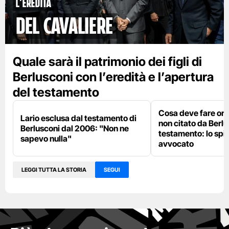
l'eredità
del cavaliere
Quale sarà il patrimonio dei figli di
Berlusconi con l’eredità e l’apertura
del testamento
Cosa deve fare ora L
Lario esclusa dal testamento di
non citato da Berlu
Berlusconi dal 2006: "Non ne
testamento: lo spi
sapevo nulla"
avvocato
LEGGI TUTTA LA STORIA
SEGUI