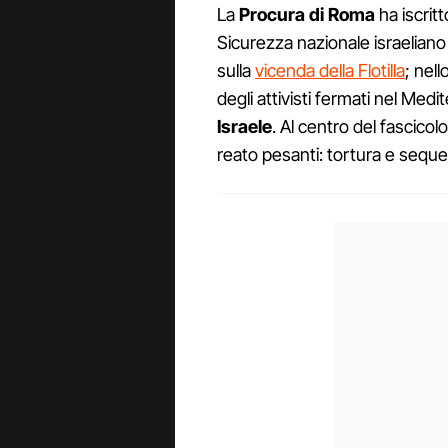
La
Procura di Roma
ha iscritt
Sicurezza nazionale israelian
sulla
vicenda della Flotilla
; nell
degli attivisti fermati nel Med
Israele
. Al centro del fascicol
reato pesanti: tortura e seque