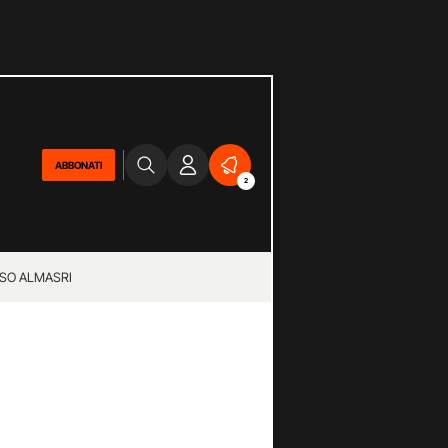
ABBONATI
2
SO ALMASRI