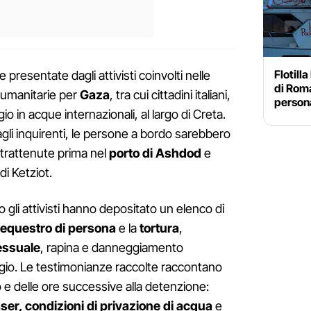
Flotill
presentate dagli attivisti coinvolti nelle
di Rom
i umanitarie per
Gaza
, tra cui cittadini italiani,
person
ggio in acque internazionali, al largo di Creta.
gli inquirenti, le persone a bordo sarebbero
i trattenute prima nel
porto di Ashdod
e
i Ketziot.
 gli attivisti hanno depositato un elenco di
equestro di persona
e la
tortura
,
essuale
, rapina e danneggiamento
agio. Le testimonianze raccolte raccontano
o e delle ore successive alla detenzione:
ser, condizioni di privazione di acqua
e