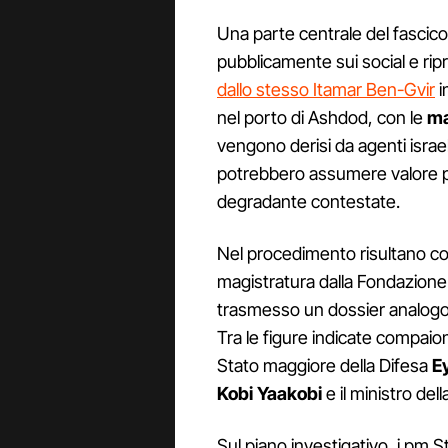
Una parte centrale del fascico
pubblicamente sui social e ripr
dallo stesso Itamar Ben-Gvir
i
nel porto di Ashdod, con le
ma
vengono derisi da agenti israel
potrebbero assumere valore pro
degradante contestate.
Nel procedimento risultano coin
magistratura dalla Fondazione
trasmesso un dossier analogo 
Tra le figure indicate compaio
Stato maggiore della Difesa
E
Kobi Yaakobi
e il ministro del
Sul piano investigativo, i pm St