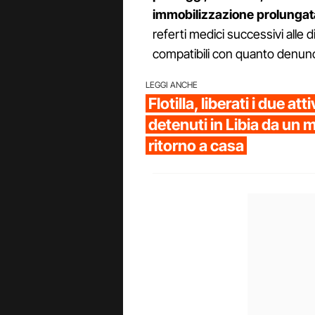
immobilizzazione prolungata
referti medici successivi alle
compatibili con quanto denunc
LEGGI ANCHE
Flotilla, liberati i due atti
detenuti in Libia da un 
ritorno a casa