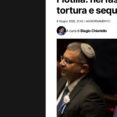
tortura e seq
8 Giugno 2026
21:42
AGGIORNAMENTO
,
•
A cura di
Biagio Chiariello