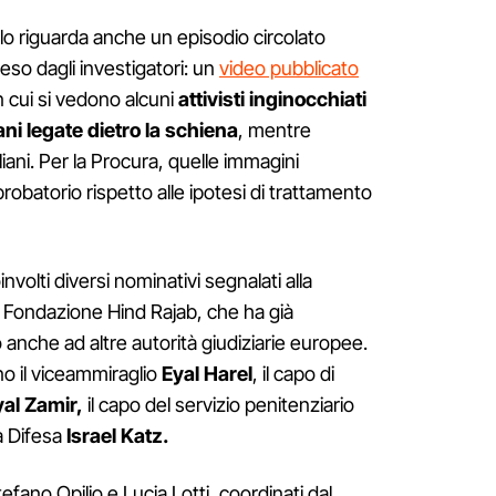
lo riguarda anche un episodio circolato
eso dagli investigatori: un
video pubblicato
n cui si vedono alcuni
attivisti inginocchiati
ni legate dietro la schiena
, mentre
iani. Per la Procura, quelle immagini
batorio rispetto alle ipotesi di trattamento
volti diversi nominativi segnalati alla
 Fondazione Hind Rajab, che ha già
anche ad altre autorità giudiziarie europee.
no il viceammiraglio
Eyal Harel
, il capo di
yal Zamir,
il capo del servizio penitenziario
la Difesa
Israel Katz.
efano Opilio e Lucia Lotti, coordinati dal