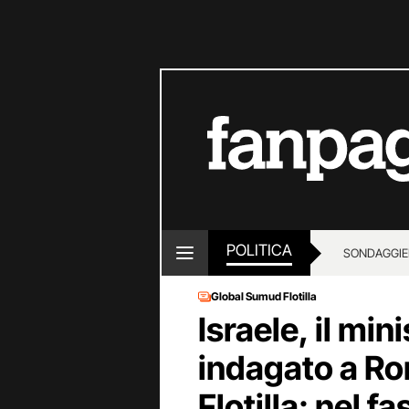
POLITICA
SONDAGGI
E
Global Sumud Flotilla
Israele, il min
indagato a Ro
Flotilla: nel f