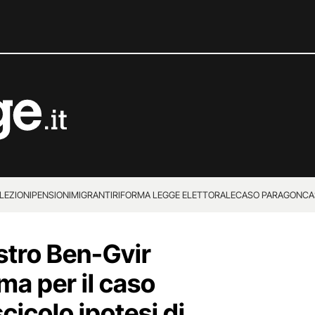
LEZIONI
PENSIONI
MIGRANTI
RIFORMA LEGGE ELETTORALE
CASO PARAGON
CA
istro Ben-Gvir
ma per il caso
ascicolo ipotesi di