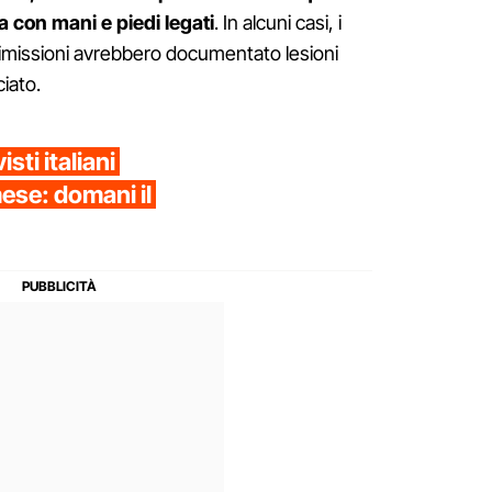
 con mani e piedi legati
. In alcuni casi, i
 dimissioni avrebbero documentato lesioni
iato.
visti italiani
mese: domani il