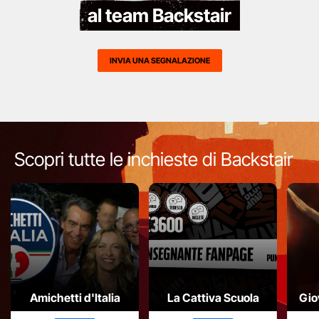
al team Backstair
INVIA UNA SEGNALAZIONE
Scopri tutte le inchieste di Backstair
Amichetti d'Italia
La Cattiva Scuola
Gio