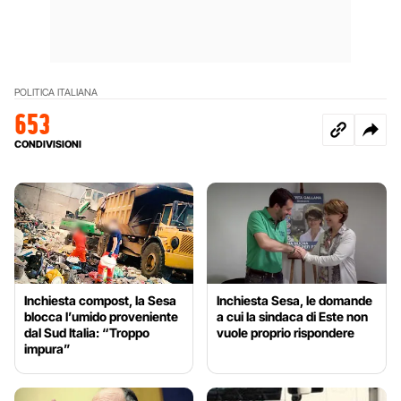
POLITICA ITALIANA
653
CONDIVISIONI
Inchiesta compost, la Sesa
Inchiesta Sesa, le domande
blocca l’umido proveniente
a cui la sindaca di Este non
dal Sud Italia: “Troppo
vuole proprio rispondere
impura”