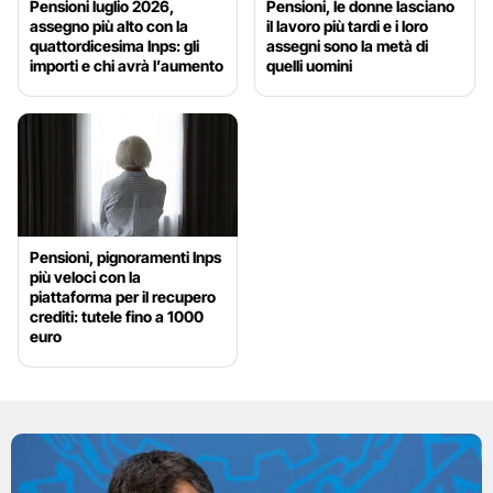
Pensioni luglio 2026,
Pensioni, le donne lasciano
assegno più alto con la
il lavoro più tardi e i loro
quattordicesima Inps: gli
assegni sono la metà di
importi e chi avrà l’aumento
quelli uomini
Pensioni, pignoramenti Inps
più veloci con la
piattaforma per il recupero
crediti: tutele fino a 1000
euro