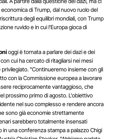
ali. A partire dalla questione dei dazi, ma ci
a economica di Trump, dal nuovo ruolo del
 riscrittura degli equilibri mondiali, con Trump
one ruvido e in cui l'Europa gioca di
oni
oggi è tornata a parlare dei dazi e dei
on cui ha cercato di ritagliarsi nei mesi
e privilegiato. "Continueremo insieme con gli
tatto con la Commissione europea a lavorare
ssere reciprocamente vantaggioso, che
l prossimo primo di agosto. L'obiettivo
Occidente nel suo complesso e rendere ancora
 che sono già economie strettamente
scenari sarebbero totalmente insensati
to in una conferenza stampa a palazzo Chigi
l'Austria Christian Stocker. "Abbiamo parlato