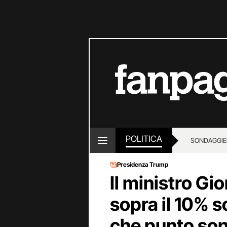
POLITICA
SONDAGGI
E
Presidenza Trump
Il ministro Gio
sopra il 10% s
che punto sono