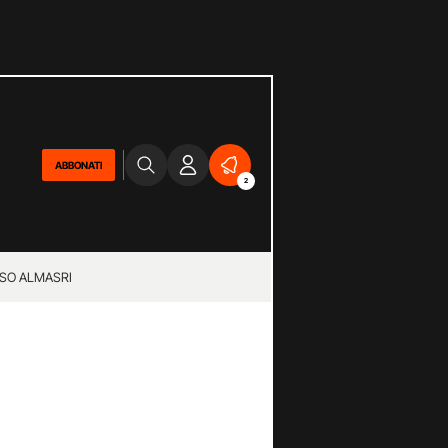
ABBONATI
2
SO ALMASRI