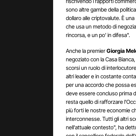
riscrivendo i rapporti commerci
sono altre gambe della politic
dollaro alle criptovalute. È una
che usa un metodo di negoziazi
rincorsa, e un po' in difesa".
Anche la premier
Giorgia Mel
negoziato con la Casa Bianca, c
scorsi un ruolo di interlocutor
altri leader e in costante con
per una accordo che possa e
deve essere concluso prima de
resta quello di rafforzare l'
più forti le nostre economie
interconnesse. Tutti gli altri 
nell'attuale contesto", ha det
con il cancelliere federale del