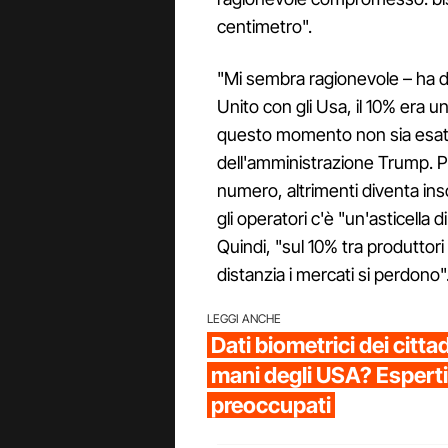
centimetro".
"Mi sembra ragionevole – ha de
Unito con gli Usa, il 10% era u
questo momento non sia esatta
dell'amministrazione Trump. P
numero, altrimenti diventa ins
gli operatori c'è "un'asticella
Quindi, "sul 10% tra produttori 
distanzia i mercati si perdono"
LEGGI ANCHE
Dati biometrici dei citta
mani degli USA? Esperti 
preoccupati