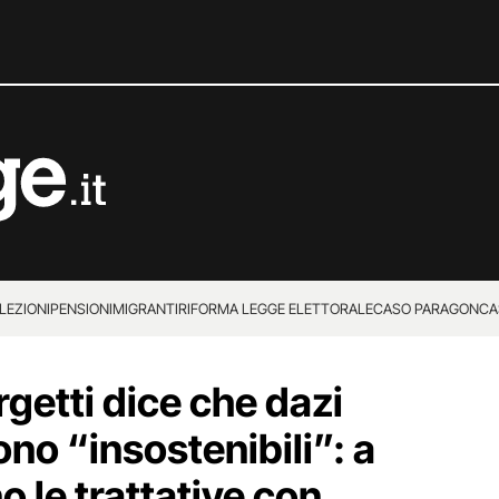
LEZIONI
PENSIONI
MIGRANTI
RIFORMA LEGGE ELETTORALE
CASO PARAGON
CA
rgetti dice che dazi
ono “insostenibili”: a
 le trattative con