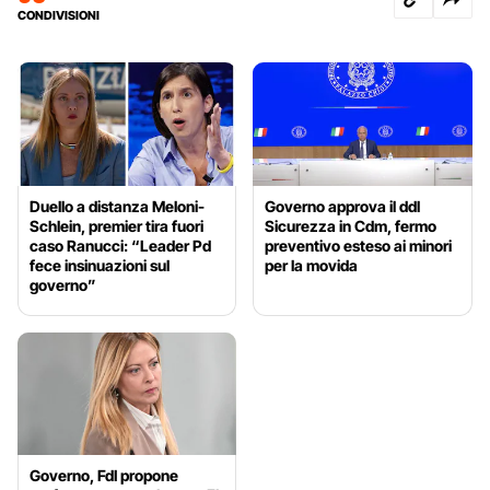
CONDIVISIONI
Duello a distanza Meloni-
Governo approva il ddl
Schlein, premier tira fuori
Sicurezza in Cdm, fermo
caso Ranucci: “Leader Pd
preventivo esteso ai minori
fece insinuazioni sul
per la movida
governo”
Governo, FdI propone