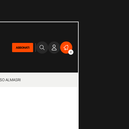
ABBONATI
2
SO ALMASRI