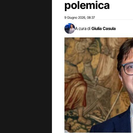
polemica
9 Giugno 2026
08:37
,
A cura di
Giulia Casula