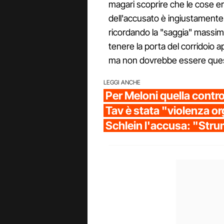
magari scoprire che le cose e
dell'accusato è ingiustament
ricordando la "saggia" massim
tenere la porta del corridoio a
ma non dovrebbe essere quest
LEGGI ANCHE
Per Meloni quella contro 
Tav è stata "violenza o
Schlein l'accusa: "Str