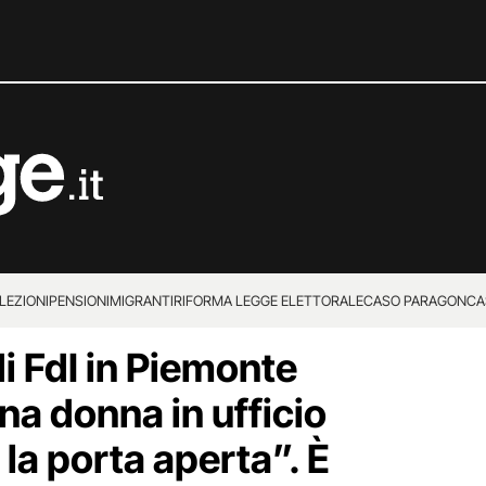
LEZIONI
PENSIONI
MIGRANTI
RIFORMA LEGGE ELETTORALE
CASO PARAGON
CA
di FdI in Piemonte
na donna in ufficio
la porta aperta”. È