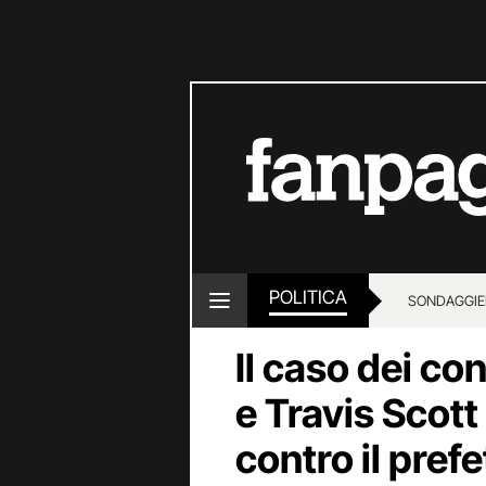
POLITICA
SONDAGGI
E
Il caso dei co
e Travis Scott
contro il prefe