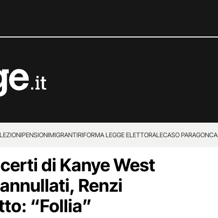
LEZIONI
PENSIONI
MIGRANTI
RIFORMA LEGGE ELETTORALE
CASO PARAGON
CA
ncerti di Kanye West
 annullati, Renzi
tto: “Follia”