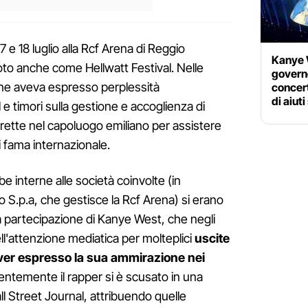
17 e 18 luglio alla Rcf Arena di Reggio
Kanye W
noto anche come Hellwatt Festival. Nelle
governo
ne aveva espresso perplessità
concert
di aiuti
l e timori sulla gestione e accoglienza di
dirette nel capoluogo emiliano per assistere
di fama internazionale.
ribe interne alle società coinvolte (in
o S.p.a, che gestisce la Rcf Arena) si erano
a partecipazione di Kanye West, che negli
dell'attenzione mediatica per molteplici
uscite
aver espresso la sua ammirazione nei
entemente il rapper si è scusato in una
ll Street Journal, attribuendo quelle