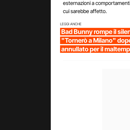
esternazioni a comportamenti 
cui sarebbe affetto.
LEGGI ANCHE
Bad Bunny rompe il sile
"Tornerò a Milano" dopo
annullato per il maltem