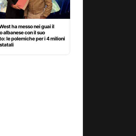
est ha messo nei guai il
 albanese con il suo
o: le polemiche per i 4 milioni
 statali