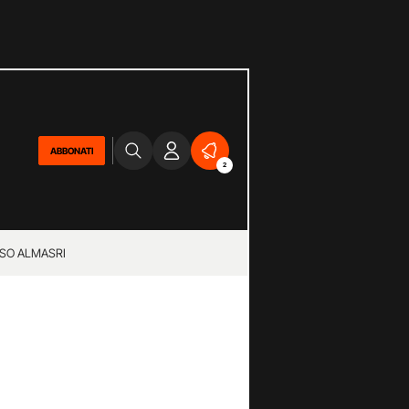
ABBONATI
2
SO ALMASRI