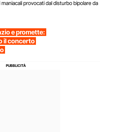
maniacali provocati dal disturbo bipolare da
nzio e promette:
 il concerto
po