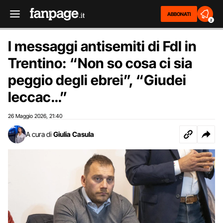
ABBONATI
2
I messaggi antisemiti di FdI in
Trentino: “Non so cosa ci sia
peggio degli ebrei”, “Giudei
leccac…”
26 Maggio 2026
21:40
,
A cura di
Giulia Casula