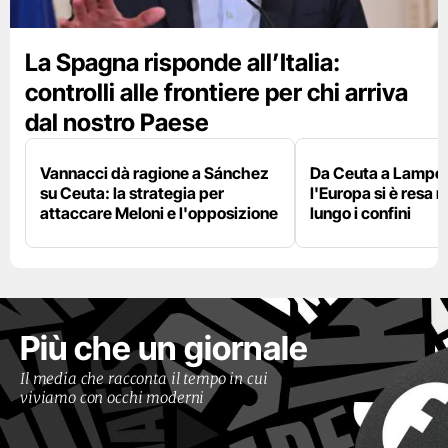
La Spagna risponde all’Italia:
controlli alle frontiere per chi arriva
dal nostro Paese
Vannacci dà ragione a Sánchez
Da Ceuta a Lamped
su Ceuta: la strategia per
l'Europa si è resa r
attaccare Meloni e l'opposizione
lungo i confini
Più che un giornale
Il media che racconta il tempo in cui
viviamo con occhi moderni