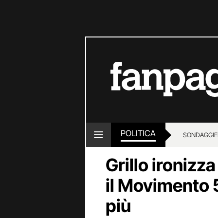
POLITICA
SONDAGGI
E
Grillo ironizz
il Movimento 5
più