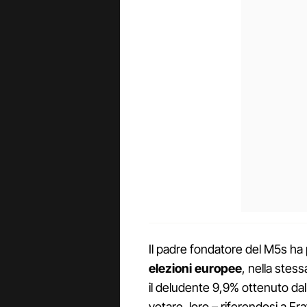
Il padre fondatore del M5s h
elezioni europee
, nella stes
il deludente 9,9% ottenuto dal
votare, loro – riferendosi a Frat