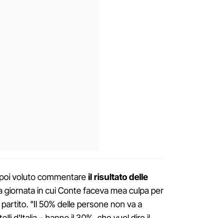
a poi voluto commentare
il risultato delle
sa giornata in cui Conte faceva mea culpa per
 partito. "Il 50% delle persone non va a
elli d'Italia – hanno il 30%, che vuol dire il