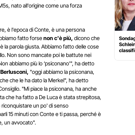
5s, nato all'origine come una forza
re, è l'epoca di Conte, è una persona
bbiamo fatto forse
non c'è più,
dicono che
Sondagg
Schlein
 è la parola giusta. Abbiamo fatto delle cose
classif
illo. Non sono mancate poi le battute nei
"Non abbiamo più lo ‘psiconano'", ha detto
o Berlusconi,
"oggi abbiamo la psiconana,
iacche che le ha dato la Merkel", ha detto
Consiglio. "Mi piace la psiconana, ha anche
a che ha fatto a De Luca è stata strepitosa,
 riconquistare un po' di senso
arli 15 minuti con Conte e ti passa, perché è
, un avvocato".