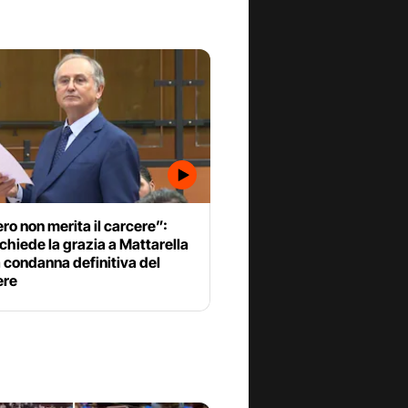
o non merita il carcere”:
 chiede la grazia a Mattarella
 condanna definitiva del
ere