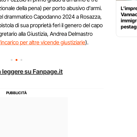
onale della pena) per porto abusivo d'armi.
L’impre
Vannacc
i del drammatico Capodanno 2024 a Rosazza,
immigra
istola di sua proprietà ferì il genero del capo
pestag
egretario alla Giustizia, Andrea Delmastro
incarico per altre vicende giustiziarie
).
 leggere su Fanpage.it