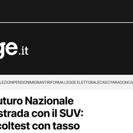
LEZIONI
PENSIONI
MIGRANTI
RIFORMA LEGGE ELETTORALE
CASO PARAGON
CA
uturo Nazionale
strada con il SUV:
lcoltest con tasso