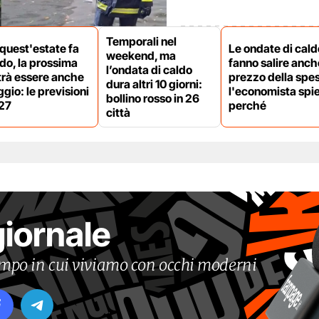
Temporali nel
quest'estate fa
Le ondate di cald
weekend, ma
do, la prossima
fanno salire anche
l’ondata di caldo
trà essere anche
prezzo della spe
dura altri 10 giorni:
gio: le previsioni
l'economista spi
bollino rosso in 26
27
perché
città
giornale
tempo in cui viviamo con occhi moderni