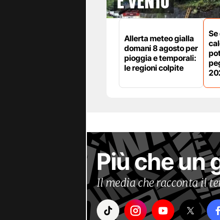
e vento
Se 
Allerta meteo gialla
cal
domani 8 agosto per
po
pioggia e temporali:
peg
le regioni colpite
20
Più che un 
Il media che racconta il 