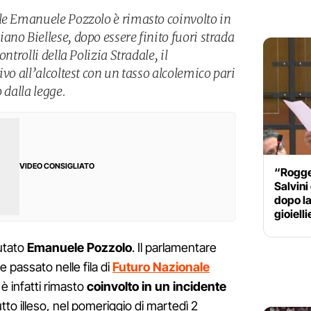
le Emanuele Pozzolo è rimasto coinvolto in
no Biellese, dopo essere finito fuori strada
ntrolli della Polizia Stradale, il
ivo all’alcoltest con un tasso alcolemico pari
 dalla legge.
VIDEO CONSIGLIATO
“Rogger
Salvini
dopo la
gioielli
putato
Emanuele Pozzolo
. Il parlamentare
passato nelle fila di
Futuro Nazionale
, è infatti rimasto
coinvolto in un incidente
tutto illeso, nel pomeriggio di martedì 2