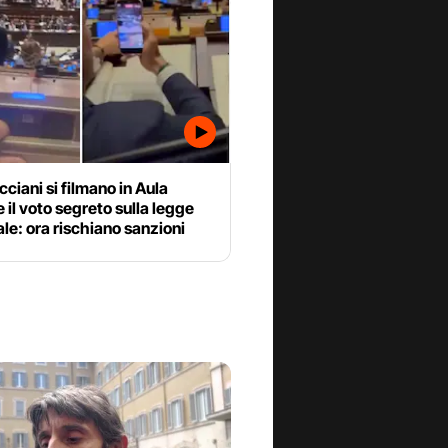
cciani si filmano in Aula
 il voto segreto sulla legge
ale: ora rischiano sanzioni