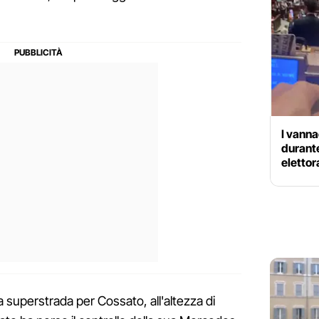
I vanna
durante
elettor
a superstrada per Cossato, all'altezza di