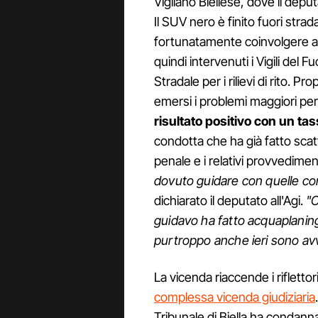
Vigliano Biellese, dove il depu
Il SUV nero è finito fuori str
fortunatamente coinvolgere alt
quindi intervenuti i Vigili del 
Stradale per i rilievi di rito. 
emersi i problemi maggiori per
risultato positivo con un tas
condotta che ha già fatto scat
penale e i relativi provvedimen
dovuto guidare con quelle c
dichiarato il deputato all'Agi.
"C
guidavo ha fatto acquaplaning,
purtroppo anche ieri sono avve
La vicenda riaccende i riflettor
complessa vicenda giudiziaria
Tribunale di Biella ha condann