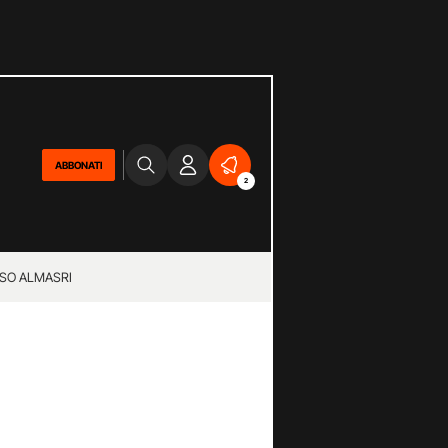
ABBONATI
2
SO ALMASRI