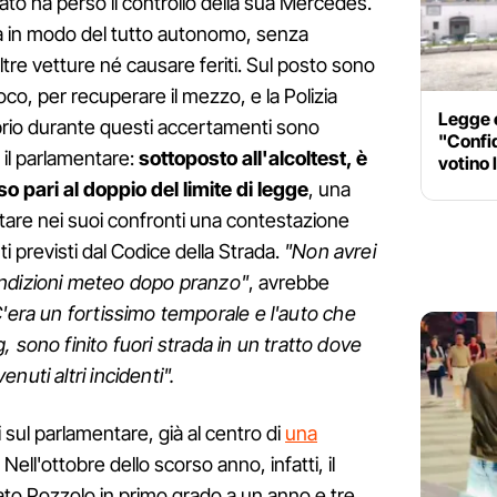
tato ha perso il controllo della sua Mercedes.
ada in modo del tutto autonomo, senza
re vetture né causare feriti. Sul posto sono
Fuoco, per recuperare il mezzo, e la Polizia
Legge e
Proprio durante questi accertamenti sono
"Confi
 il parlamentare:
sottoposto all'alcoltest, è
votino 
so pari al doppio del limite di legge
, una
tare nei suoi confronti una contestazione
ti previsti dal Codice della Strada.
"Non avrei
ondizioni meteo dopo pranzo"
, avrebbe
'era un fortissimo temporale e l'auto che
 sono finito fuori strada in un tratto dove
nuti altri incidenti".
i sul parlamentare, già al centro di
una
. Nell'ottobre dello scorso anno, infatti, il
ato Pozzolo in primo grado a un anno e tre