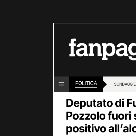
POLITICA
SONDAGGI
E
Deputato di F
Pozzolo fuori 
positivo all’a