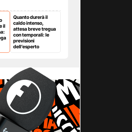
Quanto durerà il
o
caldo intenso,
 il
attesa breve tregua
sa:
con temporali: le
ega
previsioni
dell’esperto