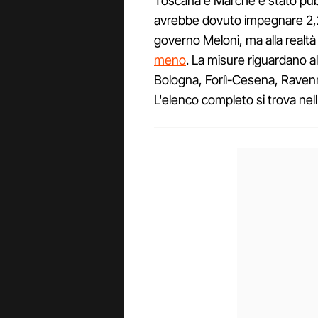
Toscana e Marche è stato pubbl
avrebbe dovuto impegnare 2,2 
governo Meloni, ma alla realtà 
meno
. La misure riguardano a
Bologna, Forlì-Cesena, Ravenn
L'elenco completo si trova nell'