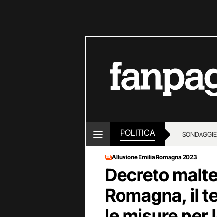
POLITICA
SONDAGGI
E
Alluvione Emilia Romagna 2023
Decreto malt
Romagna, il te
le misure per 