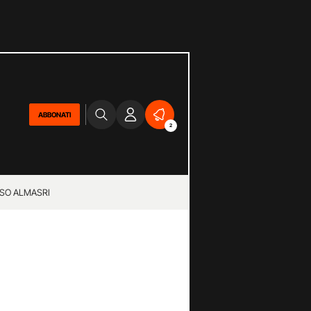
ABBONATI
2
SO ALMASRI