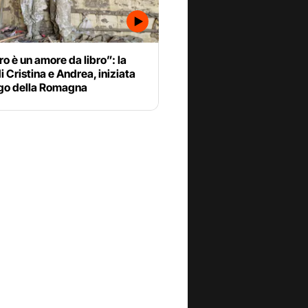
tro è un amore da libro”: la
di Cristina e Andrea, iniziata
ngo della Romagna