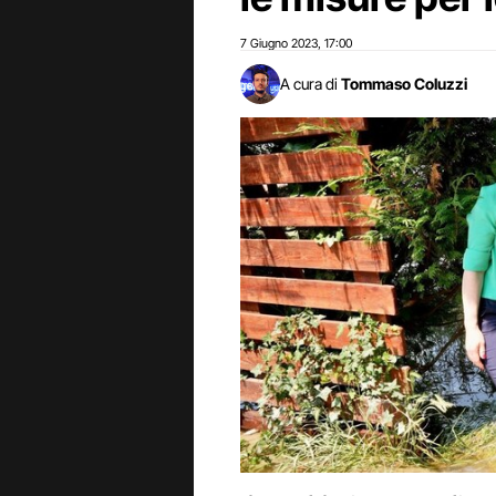
7 Giugno 2023
17:00
,
A cura di
Tommaso Coluzzi