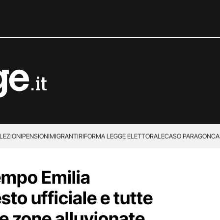
LEZIONI
PENSIONI
MIGRANTI
RIFORMA LEGGE ELETTORALE
CASO PARAGON
CA
empo Emilia
sto ufficiale e tutte
le zone alluvionate