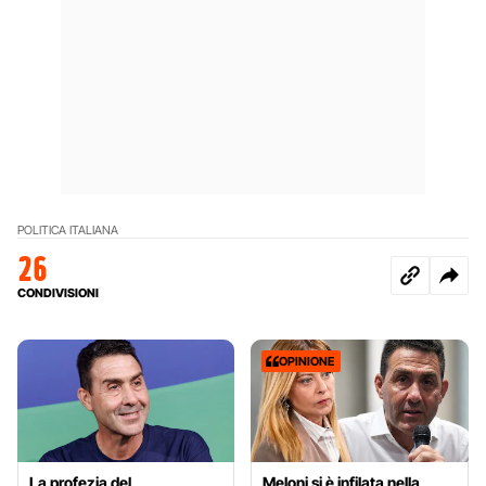
POLITICA ITALIANA
26
CONDIVISIONI
OPINIONE
La profezia del
Meloni si è infilata nella