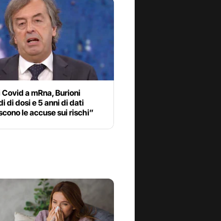
 Covid a mRna, Burioni
i di dosi e 5 anni di dati
cono le accuse sui rischi”