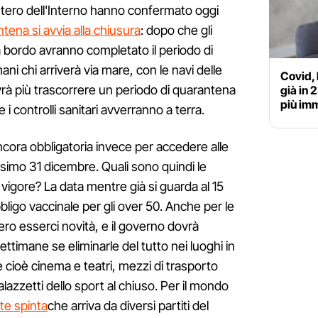
nistero dell'Interno hanno confermato oggi
tena si avvia alla chiusura
: dopo che gli
 a bordo avranno completato il periodo di
ani chi arriverà via mare, con le navi delle
Covid, 
à più trascorrere un periodo di quarantena
già in 
più im
 i controlli sanitari avverranno a terra.
ncora obbligatoria invece per accedere alle
ossimo 31 dicembre. Quali sono quindi le
n vigore? La data mentre già si guarda al 15
bbligo vaccinale per gli over 50. Anche per le
ro esserci novità, e il governo dovrà
ttimane se eliminarle del tutto nei luoghi in
e cioè cinema e teatri, mezzi di trasporto
alazzetti dello sport al chiuso. Per il mondo
te spinta
che arriva da diversi partiti del