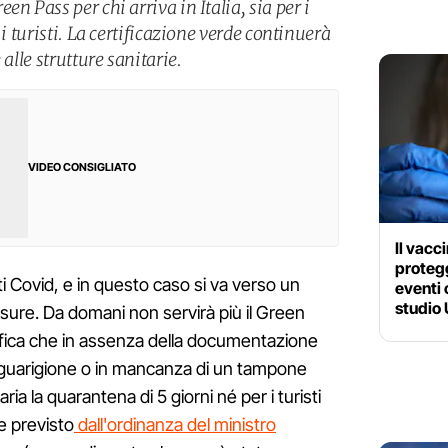
n Pass per chi arriva in Italia, sia per i
 i turisti. La certificazione verde continuerà
 alle strutture sanitarie.
VIDEO CONSIGLIATO
Il vacc
protegg
 Covid, e in questo caso si va verso un
eventi 
studio
isure. Da domani non servirà più il Green
gnifica che in assenza della documentazione
a guarigione o in mancanza di un tampone
ia la quarantena di 5 giorni né per i turisti
me previsto
dall'ordinanza del ministro