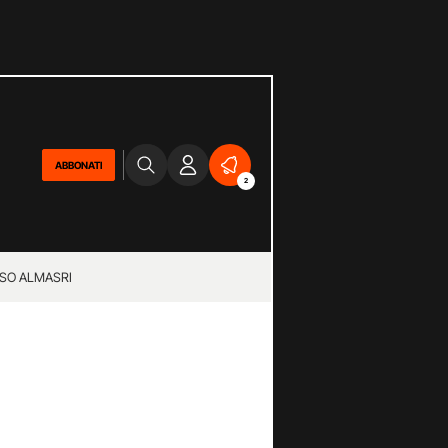
ABBONATI
2
SO ALMASRI