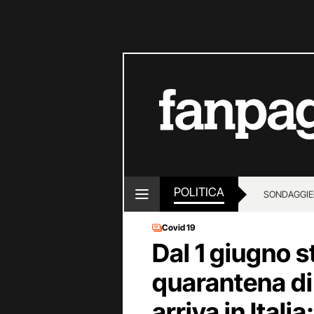
POLITICA
SONDAGGI
E
Covid 19
Dal 1 giugno 
quarantena di 
arriva in Ital