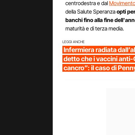
centrodestra e dal
Movimento 
della Salute Speranza
opti pe
banchi fino alla fine dell'an
maturità e di terza media.
LEGGI ANCHE
Infermiera radiata dall’a
detto che i vaccini anti
cancro”: il caso di Pen