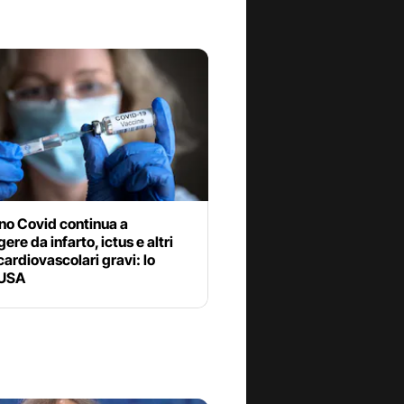
ino Covid continua a
ere da infarto, ictus e altri
cardiovascolari gravi: lo
 USA