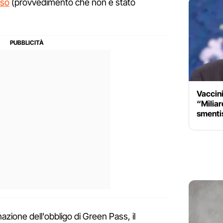
rso
(provvedimento che non è stato
Vaccini
“Miliard
smentis
zione dell'obbligo di Green Pass, il