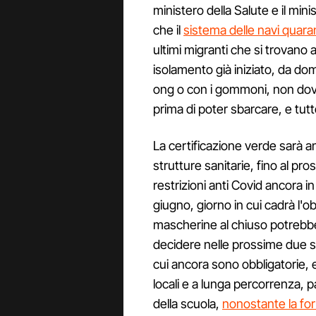
ministero della Salute e il mi
che il
sistema delle navi quaran
ultimi migranti che si trovano
isolamento già iniziato, da dom
ong o con i gommoni, non dovr
prima di poter sbarcare, e tutte
La certificazione verde sarà a
strutture sanitarie, fino al pr
restrizioni anti Covid ancora i
giugno, giorno in cui cadrà l'o
mascherine al chiuso potrebbe
decidere nelle prossime due se
cui ancora sono obbligatorie, 
locali e a lunga percorrenza, p
della scuola,
nonostante la for