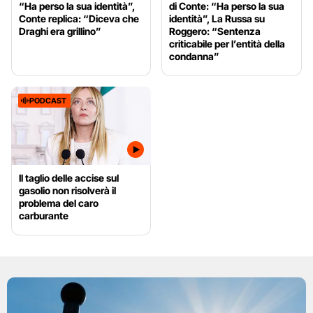
“Ha perso la sua identità”,
di Conte: “Ha perso la sua
Conte replica: “Diceva che
identità”, La Russa su
Draghi era grillino”
Roggero: “Sentenza
criticabile per l’entità della
condanna”
PODCAST
Il taglio delle accise sul
gasolio non risolverà il
problema del caro
carburante