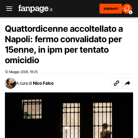
ABBONATI
2
Quattordicenne accoltellato a
Napoli: fermo convalidato per
15enne, in ipm per tentato
omicidio
12 Maggio 2026
19:25
,
A cura di
Nico Falco