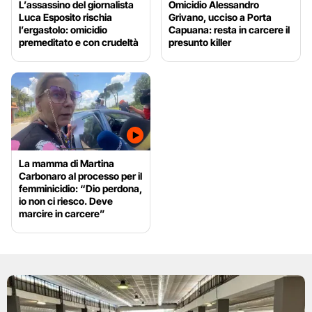
L’assassino del giornalista
Omicidio Alessandro
Luca Esposito rischia
Grivano, ucciso a Porta
l’ergastolo: omicidio
Capuana: resta in carcere il
premeditato e con crudeltà
presunto killer
La mamma di Martina
Carbonaro al processo per il
femminicidio: “Dio perdona,
io non ci riesco. Deve
marcire in carcere”