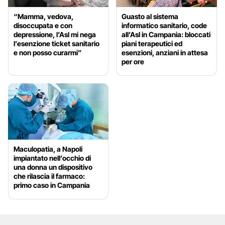
“Mamma, vedova,
Guasto al sistema
disoccupata e con
informatico sanitario, code
depressione, l’Asl mi nega
all’Asl in Campania: bloccati
l’esenzione ticket sanitario
piani terapeutici ed
e non posso curarmi”
esenzioni, anziani in attesa
per ore
Maculopatia, a Napoli
impiantato nell’occhio di
una donna un dispositivo
che rilascia il farmaco:
primo caso in Campania