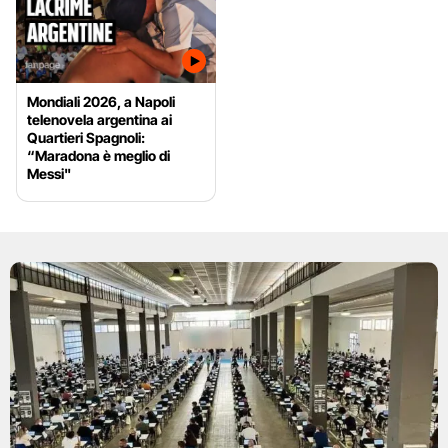
Mondiali 2026, a Napoli
telenovela argentina ai
Quartieri Spagnoli:
“Maradona è meglio di
Messi"