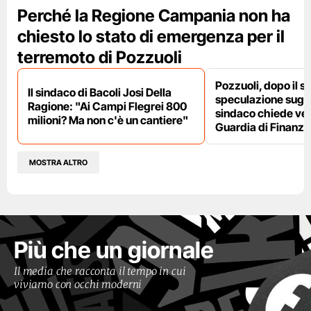
Perché la Regione Campania non ha
chiesto lo stato di emergenza per il
terremoto di Pozzuoli
Pozzuoli, dopo il s
Il sindaco di Bacoli Josi Della
speculazione sugli af
Ragione: "Ai Campi Flegrei 800
sindaco chiede ver
milioni? Ma non c'è un cantiere"
Guardia di Finanza
MOSTRA ALTRO
Più che un giornale
Il media che racconta il tempo in cui
viviamo con occhi moderni