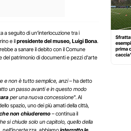
a a seguito di un'interlocuzione tra i
Sfratta
ino e il
presidente del museo, Luigi Bona
.
esempi
prima c
rebbe a sanare il debito con il Comune
caccia
 del patrimonio di documenti e pezzi d'arte
re e non è tutto semplice, anzi
– ha detto
atto un passo avanti e in questo modo
gara
per una nuova concessione
". Al
llo spazio, uno dei più amati della città,
che non chiuderemo
– continua il
 si chiude solo un capitolo, quello della
, nell’incertezza, abbiamo
interrotto le