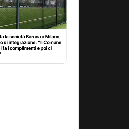
ta la società Barona a Milano,
o di integrazione: “Il Comune
i fa i complimenti e poi ci
”