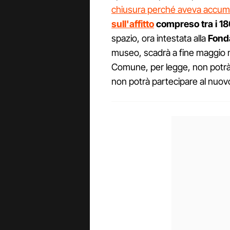
chiusura perché aveva accum
sull'affitto
compreso tra i 18
spazio, ora intestata alla
Fond
museo, scadrà a fine maggio ma
Comune, per legge, non potrà 
non potrà partecipare al nuovo