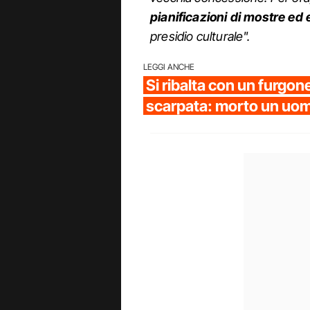
pianificazioni di mostre ed 
presidio culturale".
LEGGI ANCHE
Si ribalta con un furgon
scarpata: morto un uo