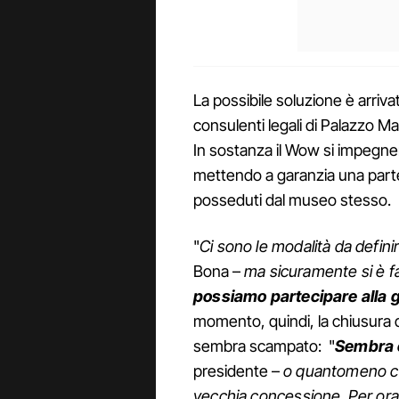
La possibile soluzione è arrivat
consulenti legali di Palazzo Mar
In sostanza il Wow si impegne
mettendo a garanzia una parte
posseduti dal museo stesso.
"
Ci sono le modalità da defini
Bona –
ma sicuramente si è f
possiamo partecipare alla 
momento, quindi, la chiusura de
sembra scampato: "
Sembra 
presidente –
o quantomeno che
vecchia concessione. Per ora