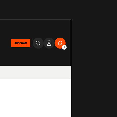
ABBONATI
2