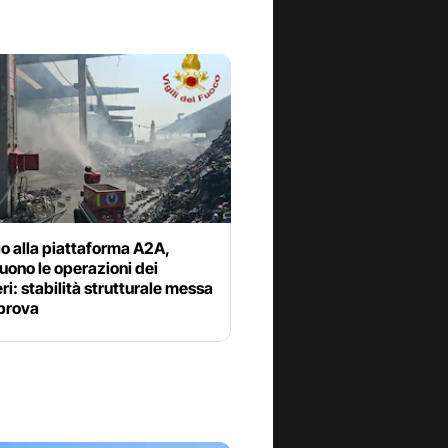
o alla piattaforma A2A,
ono le operazioni dei
i: stabilità strutturale messa
 prova