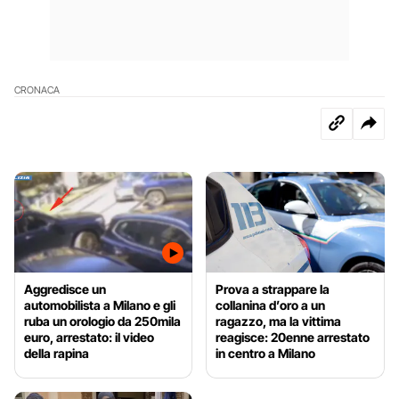
CRONACA
Aggredisce un
Prova a strappare la
automobilista a Milano e gli
collanina d’oro a un
ruba un orologio da 250mila
ragazzo, ma la vittima
euro, arrestato: il video
reagisce: 20enne arrestato
della rapina
in centro a Milano