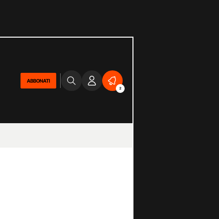
ABBONATI
2