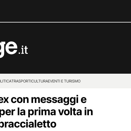
LITICA
TRASPORTI
CULTURA
EVENTI E TURISMO
 ex con messaggi e
er la prima volta in
l braccialetto