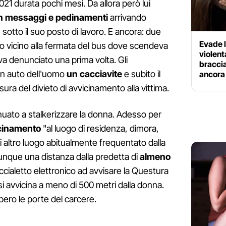
021 durata pochi mesi. Da allora però lui
n messaggi e pedinamenti
arrivando
 sotto il suo posto di lavoro. E ancora: due
Evade 
to vicino alla fermata del bus dove scendeva
violenta
eva denunciato una prima volta. Gli
braccia
 in auto dell'uomo
un cacciavite
e subito il
ancora 
ura del divieto di avvicinamento alla vittima.
uato a stalkerizzare la donna. Adesso per
icinamento
"al luogo di residenza, dimora,
i altro luogo abitualmente frequentato dalla
nque una distanza dalla predetta di
almeno
raccialetto elettronico ad avvisare la Questura
e si avvicina a meno di 500 metri dalla donna.
bbero le porte del carcere.