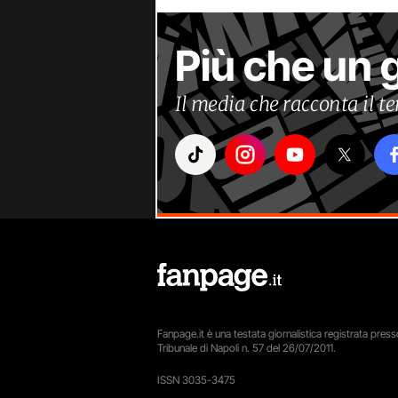
Più che un 
Il media che racconta il 
Fanpage.it è una testata giornalistica registrata presso
Tribunale di Napoli n. 57 del 26/07/2011.
ISSN 3035-3475