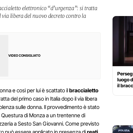
raccialetto elettronico “d’urgenza”: si tratta
l via libera del nuovo decreto contro la
VIDEO CONSIGLIATO
Persegu
luogo d
il brac
na e così per lui è scattato il
braccialetto
tratta del primo caso in Italia dopo il via libera
olenza sulle donna. Il provvedimento è stato
la Questura di Monza a un trentenne di
 pizzeria a Sesto San Giovanni. Come previsto
tto può essere applicato in presenza di
reati