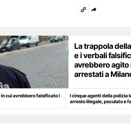
La trappola della
e i verbali falsif
avrebbero agito 
arrestati a Milan
 in cui avrebbero falsificato i
I cinque agenti della polizia 
arresto illegale, peculato e f