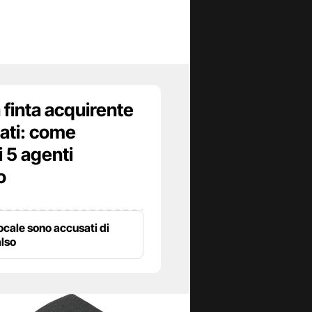
 finta acquirente
icati: come
i 5 agenti
o
locale sono accusati di
also