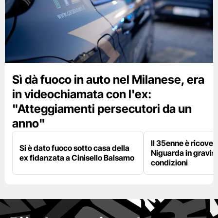
Sì dà fuoco in auto nel Milanese, era
in videochiamata con l'ex:
"Atteggiamenti persecutori da un
anno"
Il 35enne è ricover
Si è dato fuoco sotto casa della
Niguarda in gravis
ex fidanzata a Cinisello Balsamo
condizioni