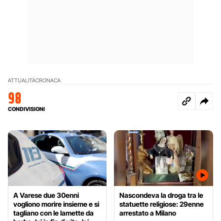
ATTUALITÀ
CRONACA
98
CONDIVISIONI
A Varese due 30enni
Nascondeva la droga tra le
vogliono morire insieme e si
statuette religiose: 29enne
tagliano con le lamette da
arrestato a Milano