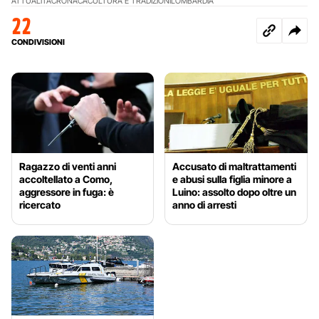
ATTUALITÀ
CRONACA
CULTURA E TRADIZIONI
LOMBARDIA
22
CONDIVISIONI
Ragazzo di venti anni
Accusato di maltrattamenti
accoltellato a Como,
e abusi sulla figlia minore a
aggressore in fuga: è
Luino: assolto dopo oltre un
ricercato
anno di arresti