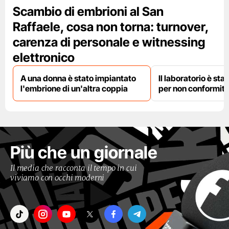
Scambio di embrioni al San
Raffaele, cosa non torna: turnover,
carenza di personale e witnessing
elettronico
A una donna è stato impiantato
Il laboratorio è st
l'embrione di un'altra coppia
per non conformit
Più che un giornale
Il media che racconta il tempo in cui
viviamo con occhi moderni