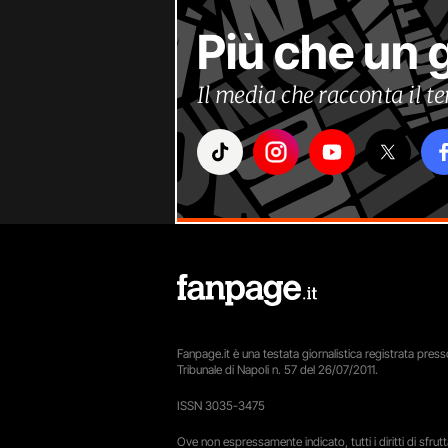
Più che un 
Il media che racconta il 
Fanpage.it è una testata giornalistica registrata presso
Tribunale di Napoli n. 57 del 26/07/2011.
ISSN 3035-3475
Ove non espressamente indicato, tutti i diritti di sfru