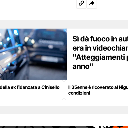
Sì dà fuoco in au
era in videochia
"Atteggiamenti 
anno"
della ex fidanzata a Cinisello
Il 35enne è ricoverato al Nig
condizioni