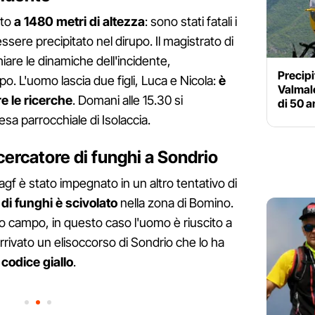
ato
a 1480 metri di altezza
: sono stati fatali i
sere precipitato nel dirupo. Il magistrato di
iare le dinamiche dell'incidente,
Precipi
o. L'uomo lascia due figli, Luca e Nicola:
è
Valmal
re le ricerche
. Domani alle 15.30 si
di 50 a
esa parrocchiale di Isolaccia.
 cercatore di funghi a Sondrio
 Sagf è stato impegnato in un altro tentativo di
 di funghi è scivolato
nella zona di Bomino.
 campo, in questo caso l'uomo è riuscito a
 arrivato un elisoccorso di Sondrio che lo ha
 codice giallo
.