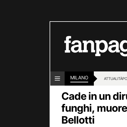
MILANO
ATTUALITÀ
PO
Cade in un di
funghi, muore
Bellotti