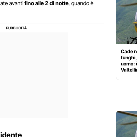
date avanti
fino alle 2 di notte
, quando è
Cade n
funghi,
uomo: è
Valtell
cidente