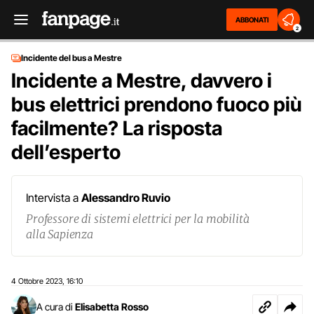
ABBONATI
2
Incidente del bus a Mestre
Incidente a Mestre, davvero i
bus elettrici prendono fuoco più
facilmente? La risposta
dell’esperto
Intervista a
Alessandro Ruvio
Professore di sistemi elettrici per la mobilità
alla Sapienza
4 Ottobre 2023
16:10
,
A cura di
Elisabetta Rosso