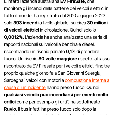
E infatti l'azienda australiana
EV FireSafe,
che
monitora gli incendi delle batterie dei veicoli elettrici in
tutto il mondo, ha registrato dal 2010 a giugno 2023,
solo
393 incendi
a livello globale, su circa
30 milioni
di veicoli elettrici
in circolazione. Quindi solo lo
0,0012%
. L’azienda ha anche analizzato una serie di
rapporti nazionali sui veicoli a benzina e diesel,
riscontrando un rischio pari allo
0,1%
di prendere
fuoco. Un rischio
80 volte maggiore
rispetto al tasso
riscontrato da EV Firesafe per i veicoli elettrici. “Inoltre
proprio qualche giorno fa a San Giovanni Suergiu,
Sardegna i veicoli con motori a
combustione interna a
causa di un incidente
hanno preso fuoco. Quindi
qualsiasi veicolo può incendiarsi per eventi molto
critici
come per esempio gli urti”, ha sottolineato
Ruvio.
Il bus infatti ha preso fuoco solo dopo la