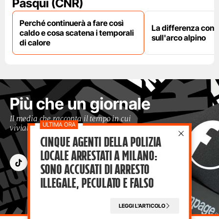
Pasqui (CNR)
Perché continuerà a fare così
La differenza con i
caldo e cosa scatena i temporali
sull'arco alpino
di calore
Più che un giornale
Il media che racconta il tempo in cui
viviamo con occhi moderni
Cinque agenti della polizia
locale arrestati a Milano:
sono accusati di arresto
illegale, peculato e falso
LEGGI L'ARTICOLO