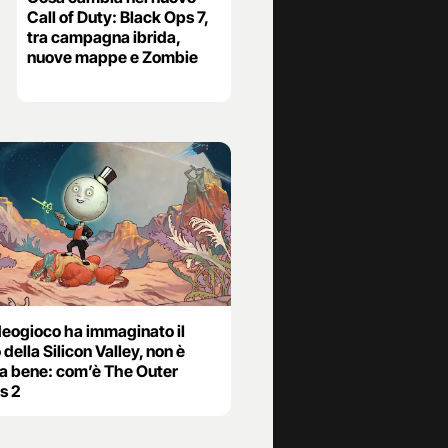
Call of Duty: Black Ops 7,
tra campagna ibrida,
nuove mappe e Zombie
deogioco ha immaginato il
 della Silicon Valley, non è
a bene: com’è The Outer
s 2