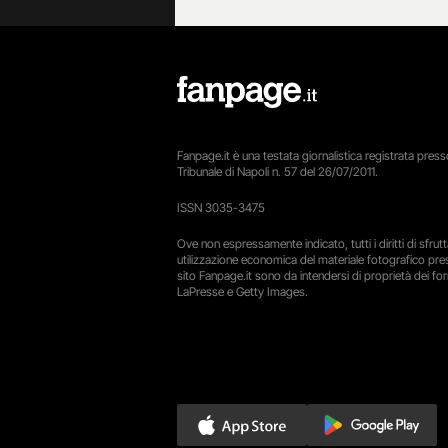
Fanpage.it è una testata giornalistica registrata presso
Tribunale di Napoli n. 57 del 26/07/2011.
ISSN 3035-3475
Ove non espressamente indicato, tutti i diritti di sfru
utilizzazione economica del materiale fotografico pre
sito Fanpage.it sono da intendersi di proprietà dei forn
LaPresse e Getty Images.