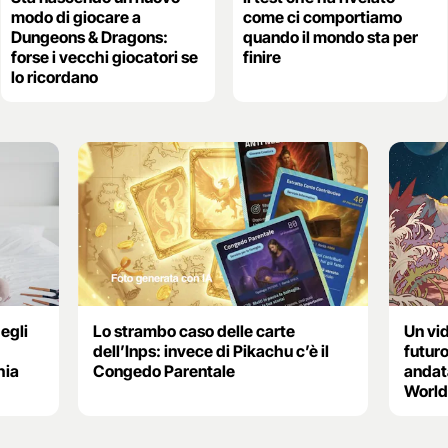
modo di giocare a
come ci comportiamo
Dungeons & Dragons:
quando il mondo sta per
forse i vecchi giocatori se
finire
lo ricordano
egli
Lo strambo caso delle carte
Un vi
dell’Inps: invece di Pikachu c’è il
futuro
hia
Congedo Parentale
andat
World