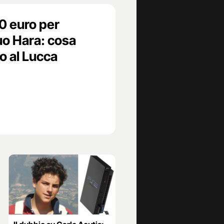
00 euro per
uo Hara: cosa
o al Lucca