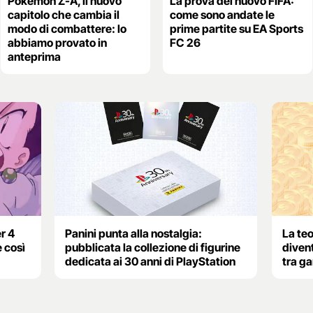
Pokémon Z-A, il nuovo
La prova del nuovo FIFA:
capitolo che cambia il
come sono andate le
modo di combattere: lo
prime partite su EA Sports
abbiamo provato in
FC 26
anteprima
r 4
Panini punta alla nostalgia:
La teo
e così
pubblicata la collezione di figurine
diven
dedicata ai 30 anni di PlayStation
tra g