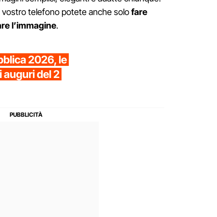
ul vostro telefono potete anche solo
fare
iare l’immagine
.
blica 2026, le
i auguri del 2