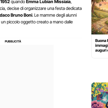
l
1952
quando
Emma Lubian Missiaia
,
scia, decise di organizzare una festa dedicata
ndaco Bruno Boni
. Le mamme degli alunni
e un piccolo oggetto creato a mano dalle
Buona 
immagin
auguri 