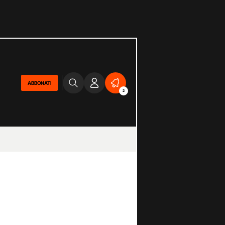
ABBONATI
2