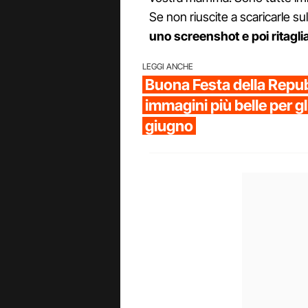
Se non riuscite a scaricarle s
uno screenshot e poi ritagl
LEGGI ANCHE
Buona Festa della Repub
immagini più belle per gl
giugno