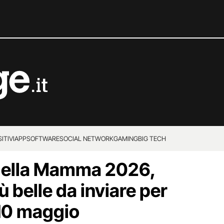
ITIVI
APP
SOFTWARE
SOCIAL NETWORK
GAMING
BIG TECH
della Mamma 2026,
ù belle da inviare per
 10 maggio