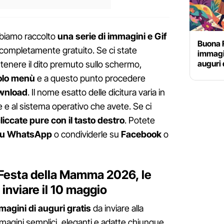
bbiamo raccolto
una serie di immagini e Gif
Buona F
completamente gratuito. Se ci state
immagin
auguri 
tenere il dito premuto sullo schermo,
olo menù
e a questo punto procedere
ownload
. Il nome esatto delle dicitura varia in
 e al sistema operativo che avete. Se ci
liccate pure con il tasto destro
. Potete
su WhatsApp
o condividerle su
Facebook
o
Festa della Mamma 2026, le
 inviare il 10 maggio
magini di auguri gratis
da inviare alla
gini semplici, eleganti e adatte chiunque.