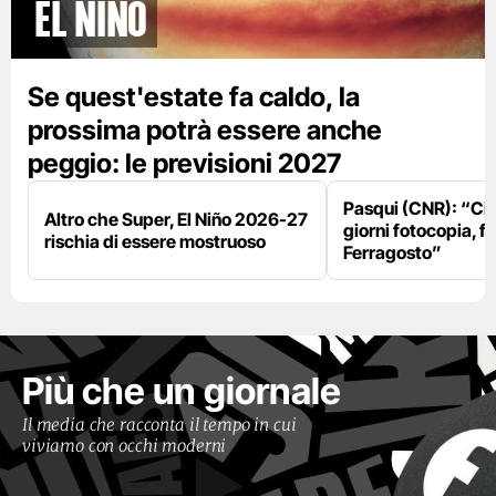
El Niño
Se quest'estate fa caldo, la
prossima potrà essere anche
peggio: le previsioni 2027
Pasqui (CNR): “Ci
Altro che Super, El Niño 2026-27
giorni fotocopia, fo
rischia di essere mostruoso
Ferragosto”
Più che un giornale
Il media che racconta il tempo in cui
viviamo con occhi moderni