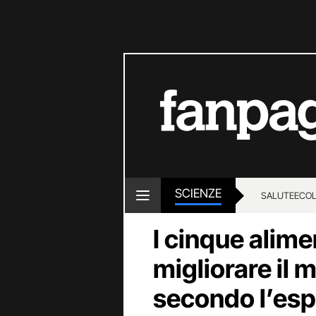
SCIENZE
SALUTE
ECOL
I cinque alime
migliorare il 
secondo l’esp