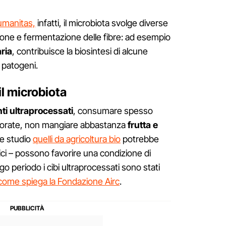
umanitas,
infatti, il microbiota svolge diverse
tione e fermentazione delle fibre: ad esempio
ria
, contribuisce la biosintesi di alcune
i patogeni.
il microbiota
ti ultraprocessati
, consumare spesso
avorate, non mangiare abbastanza
frutta e
e studio
quelli da agricoltura bio
potrebbe
ici – possono favorire una condizione di
ngo periodo i cibi ultraprocessati sono stati
come spiega la Fondazione Airc
.