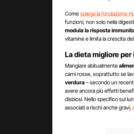
Come
spiega la fondazione H
funzioni, non solo nella diges
modula la risposta immunita
vitamine e limita la crescita de
La dieta migliore per 
Mangiare abitualmente
alimen
carni rosse, soprattutto se l
verdura
– secondo un recent
avere ancora più effetti benef
disbiosi. Nello specifico sul lu
associati a rischi anche gravi,