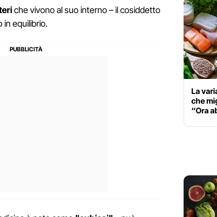
teri
che vivono al suo interno – il cosiddetto
 in equilibrio.
La vari
che mig
“Ora ab