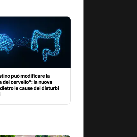
stino può modificare la
 del cervello”: la nuova
 dietro le cause dei disturbi
i