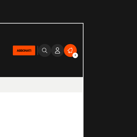
ABBONATI
2