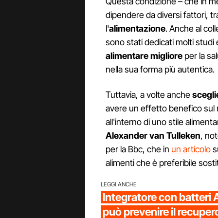
Questa condizione – che in m
dipendere da diversi fattori, t
l'
alimentazione
. Anche al col
sono stati dedicati molti studi
alimentare migliore
per la sal
nella sua forma più autentica.
Tuttavia, a volte anche
scegli
avere un effetto benefico su
all'interno di uno stile alimen
Alexander van Tulleken
, no
per la Bbc, che in
un articolo
su
alimenti che è preferibile sosti
LEGGI ANCHE
Integratore con batteri 
può prevenire il recuper