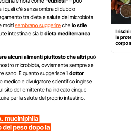
edicina è nota come
"eubiosi"
– può
ra i quali c'è senza ombra di dubbio
legamento tra dieta e salute del microbiota
 e molti
sembrano suggerire
che
lo stile
I risch
ute intestinale sia la
dieta mediterranea
le prot
corpo 
ere alcuni alimenti piuttosto che altri
può
l nostro microbiota, ovviamente sempre se
tare sano. È quanto suggerisce il
dottor
to medico e divulgatore scientifico inglese
l sito dell'emittente ha indicato cinque
tuire per la salute del proprio intestino.
A. muciniphila
o del peso dopo la