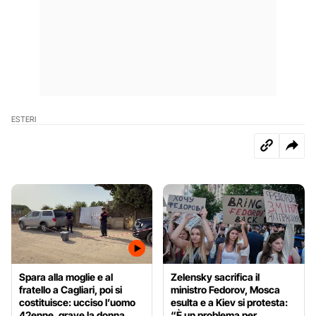
ESTERI
Spara alla moglie e al
Zelensky sacrifica il
fratello a Cagliari, poi si
ministro Fedorov, Mosca
costituisce: ucciso l’uomo
esulta e a Kiev si protesta:
42enne, grave la donna
“È un problema per