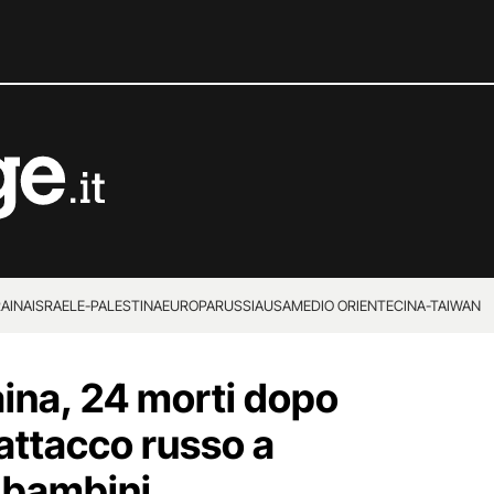
RAINA
ISRAELE-PALESTINA
EUROPA
RUSSIA
USA
MEDIO ORIENTE
CINA-TAIWAN
aina, 24 morti dopo
attacco russo a
o bambini