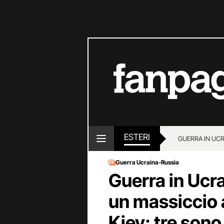
ESTERI
GUERRA IN UC
Guerra Ucraina-Russia
Guerra in Ucr
un massiccio 
Kiev: tre son