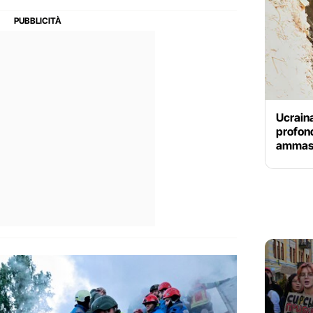
Ucraina
profond
ammassa