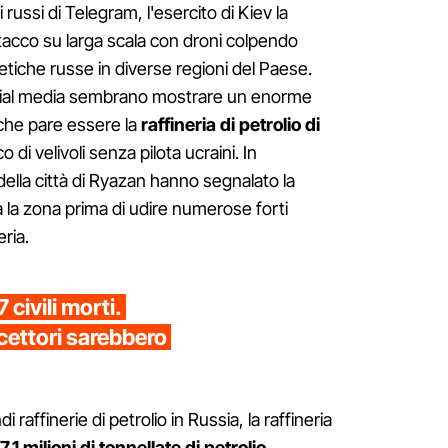
i russi di Telegram, l'esercito di Kiev la
tacco su larga scala con droni colpendo
getiche russe in diverse regioni del Paese.
social media sembrano mostrare un enorme
che pare essere la
raffineria di petrolio di
o di velivoli senza pilota ucraini. In
della città di Ryazan hanno segnalato la
a la zona prima di udire numerose forti
eria.
 civili morti.
cettori sarebbero
 raffinerie di petrolio in Russia, la raffineria
17,1 milioni di tonnellate di petrolio