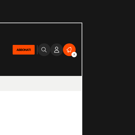
ABBONATI
2