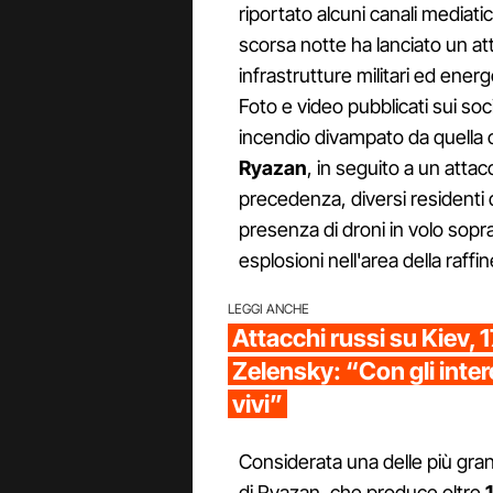
riportato alcuni canali mediatic
scorsa notte ha lanciato un at
infrastrutture militari ed ener
Foto e video pubblicati sui 
incendio divampato da quella 
Ryazan
, in seguito a un attacc
precedenza, diversi residenti 
presenza di droni in volo sopr
esplosioni nell'area della raffin
LEGGI ANCHE
Attacchi russi su Kiev, 17
Zelensky: “Con gli inter
vivi”
Considerata una delle più grandi
di Ryazan, che produce oltre