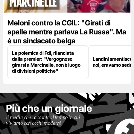
marcinelle
Meloni contro la CGIL: "Girati di
spalle mentre parlava La Russa". Ma
è un sindacato belga
La polemica di FdI, rilanciata
dalla premier: "Vergognoso
Landini smentisce
girarsi a Marcinelle, non è luogo
noi, eravamo sedut
di divisioni politiche"
Più che un giornale
Il media che racconta il tempo in cui
viviamo con occhi moderni