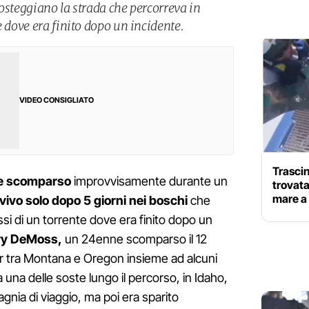
osteggiano la strada che percorreva in
e dove era finito dopo un incidente.
VIDEO CONSIGLIATO
Trascin
se scomparso
improvvisamente durante un
trovata
mare a 
 vivo solo dopo 5 giorni nei boschi
che
ssi di un torrente dove era finito dopo un
ry DeMoss,
un 24enne scomparso il 12
r tra Montana e Oregon insieme ad alcuni
da una delle soste lungo il percorso, in Idaho,
gnia di viaggio, ma poi era sparito