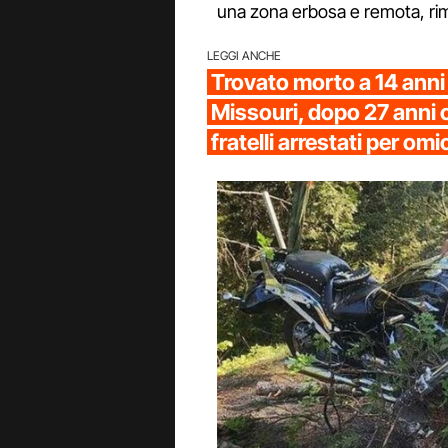
una zona erbosa e remota, ri
LEGGI ANCHE
Trovato morto a 14 anni s
Missouri, dopo 27 anni c
fratelli arrestati per omi