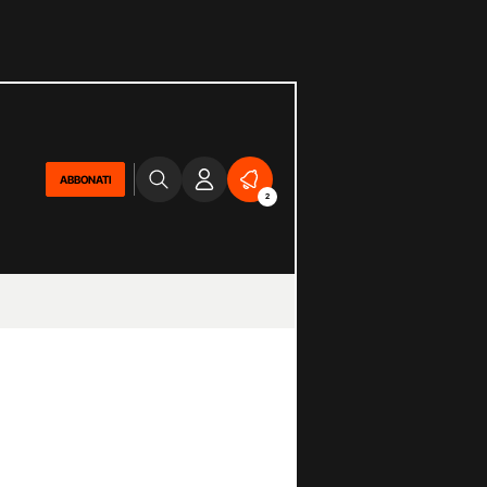
ABBONATI
2