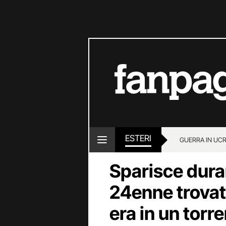
ESTERI
GUERRA IN UC
Sparisce dura
24enne trovat
era in un torr