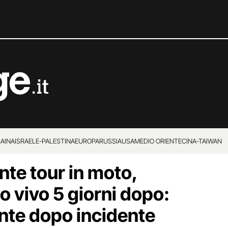
RAINA
ISRAELE-PALESTINA
EUROPA
RUSSIA
USA
MEDIO ORIENTE
CINA-TAIWAN
nte tour in moto,
o vivo 5 giorni dopo:
ente dopo incidente