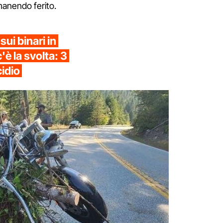
manendo ferito.
ui binari in
'è la svolta: 3
cidio