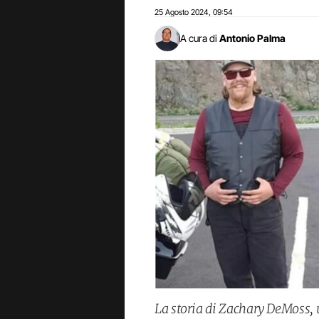
25 Agosto 2024
09:54
,
A cura di
Antonio Palma
La storia di Zachary DeMoss, 