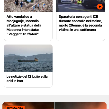
Atto vandalico a
Sparatoria con agenti ICE
Medjugorje, incendio
durante controllo nel Maine,
all’altare e statua della
morto 26enne: è la seconda
Madonna imbrattata:
vittima in una settimana
“Veggenti truffatori”
Le notizie del 12 luglio sulla
crisi in Iran
ULTIMA ORA