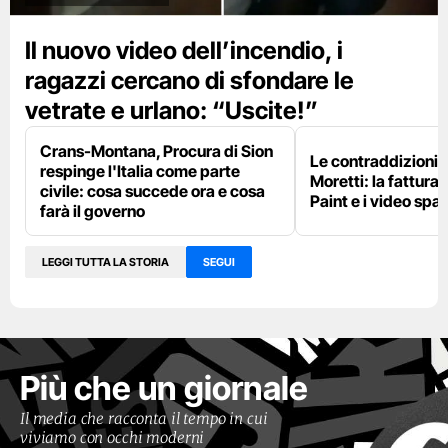
Il nuovo video dell’incendio, i
ragazzi cercano di sfondare le
vetrate e urlano: “Uscite!”
Crans-Montana, Procura di Sion
Le contraddizioni 
respinge l'Italia come parte
Moretti: la fattura 
civile: cosa succede ora e cosa
Paint e i video spar
farà il governo
LEGGI TUTTA LA STORIA
SEGUI
Più che un giornale
Il media che racconta il tempo in cui
viviamo con occhi moderni